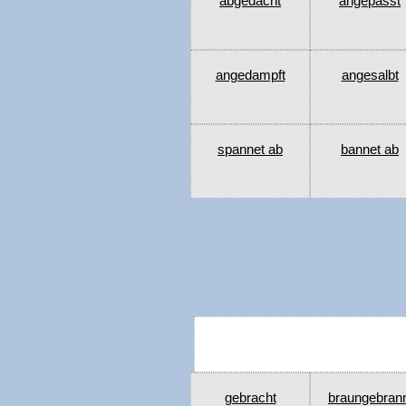
abgedacht
angepasst
angedampft
angesalbt
spannet ab
bannet ab
gebracht
braungebran