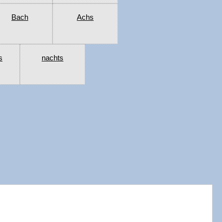
Bach
Achs
s
nachts