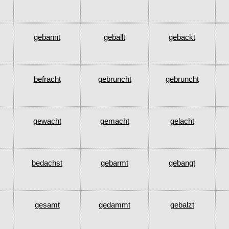
gebannt
geballt
gebackt
befracht
gebruncht
gebruncht
gewacht
gemacht
gelacht
bedachst
gebarmt
gebangt
gesamt
gedammt
gebalzt