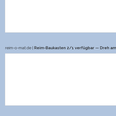
reim-o-mat.de |
Reim-Baukasten 2/1 verfügbar — Dreh a