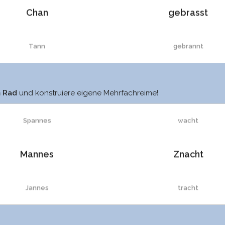
Chan
gebrasst
Tann
gebrannt
TAN
gedacht
anprangre
sacht
m Rad
und konstruiere eigene Mehrfachreime!
spann
bedacht
Spannes
wacht
Spann
Bedacht
Mannes
Znacht
rann
bedach
Jannes
tracht
ran
gebappt
Hannes
Tracht