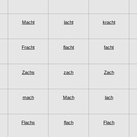
Macht
lacht
kracht
Fracht
flacht
facht
Zachs
zach
Zach
mach
Mach
lach
Flachs
flach
Flach