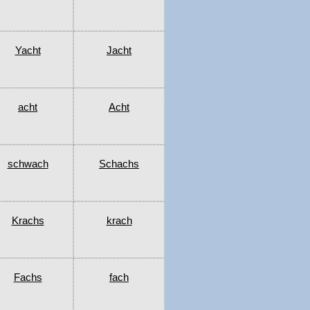
Yacht
Jacht
acht
Acht
schwach
Schachs
Krachs
krach
Fachs
fach