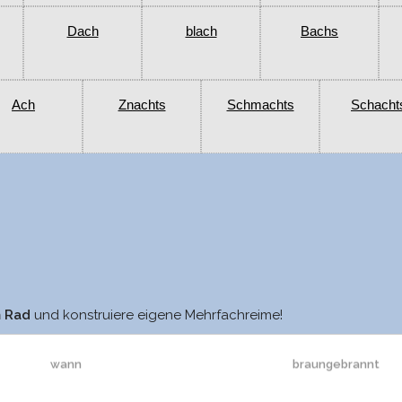
Dach
blach
Bachs
Ach
Znachts
Schmachts
Schacht
sann
gebracht
m Rad
und konstruiere eigene Mehrfachreime!
wann
braungebrannt