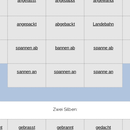
angefasst
angepappt
angewandt
angepackt
abgebackt
Landebahn
spannen ab
bannen ab
spanne ab
sannen an
spannen an
spanne an
Zwei Silben:
nt
gebrasst
gebrannt
gedacht