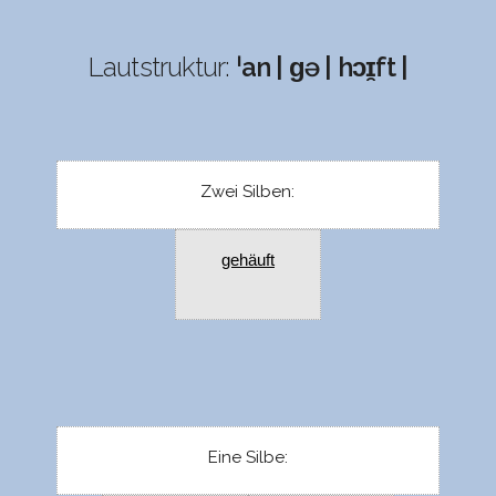
Lautstruktur:
ˈan | ɡə | hɔɪ̯ft |
Zwei Silben:
gehäuft
Eine Silbe: