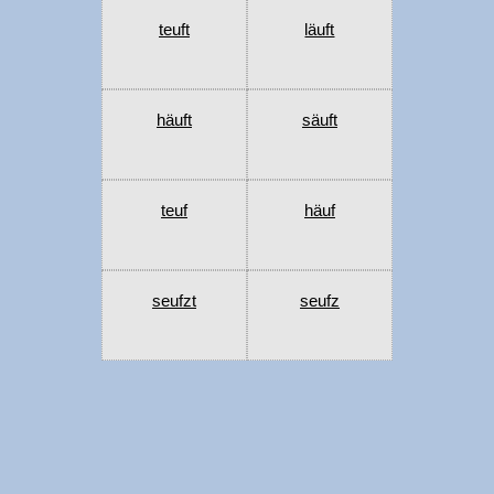
teuft
läuft
häuft
säuft
teuf
häuf
seufzt
seufz