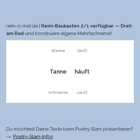
reim-o-mat.de |
Reim-Baukasten 2/1 verfügbar — Dreh
anprangre
teuft
am Rad
und konstruiere eigene Mehrfachreime!
Wanne
läuft
Tanne
häuft
Schranne
säuft
spanne
teuf
Du möchtest Deine Texte beim Poetry Slam präsentieren?
Spanne
häuf
->
Poetry-Slam-Infos