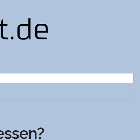
ssen?