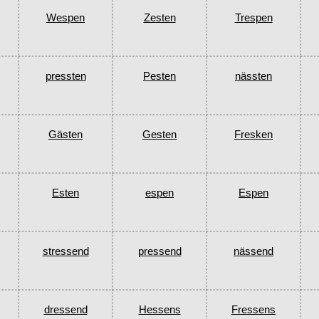
Wespen
Zesten
Trespen
pressten
Pesten
nässten
Gästen
Gesten
Fresken
Esten
espen
Espen
stressend
pressend
nässend
dressend
Hessens
Fressens