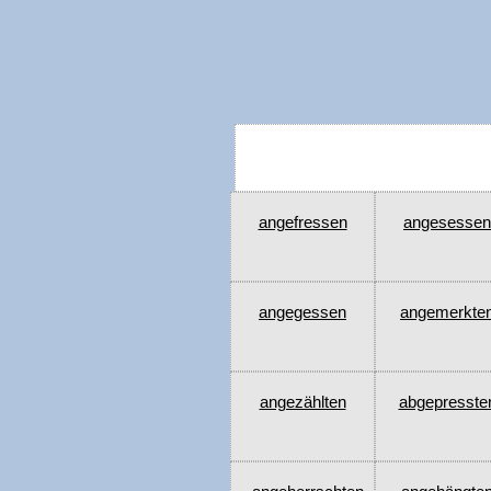
angefressen
angesessen
angegessen
angemerkte
angezählten
abgepresste