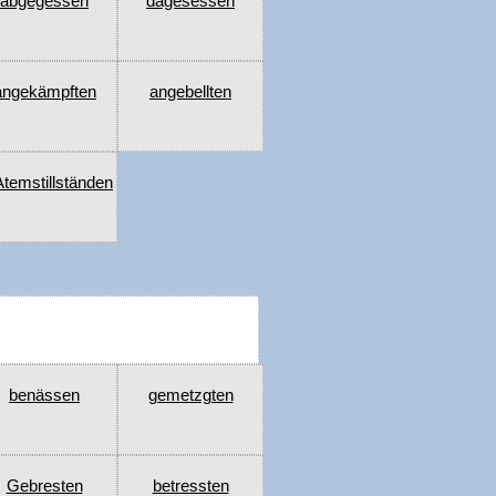
abgegessen
dagesessen
angekämpften
angebellten
Atemstillständen
benässen
gemetzgten
Gebresten
betressten