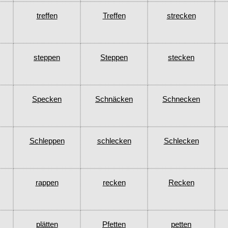
treffen
Treffen
strecken
steppen
Steppen
stecken
Specken
Schnäcken
Schnecken
Schleppen
schlecken
Schlecken
rappen
recken
Recken
plätten
Pfetten
petten