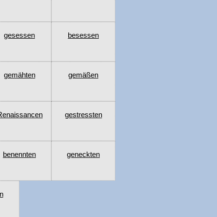
gesessen
besessen
gemähten
gemäßen
Renaissancen
gestressten
benennten
geneckten
n