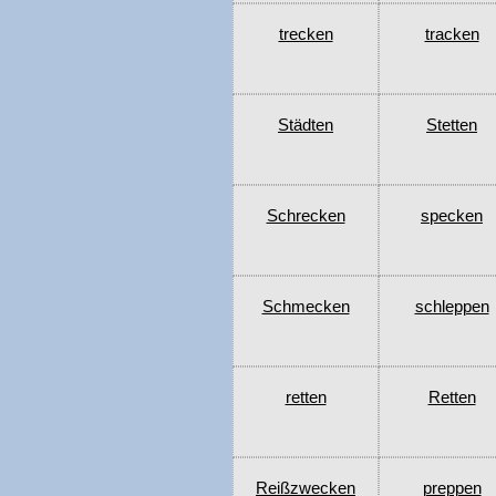
trecken
tracken
Städten
Stetten
Schrecken
specken
Schmecken
schleppen
retten
Retten
Reißzwecken
preppen