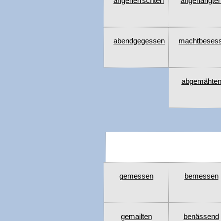
angeherrschten
angehängte
abendgegessen
machtbeses
abgemähte
gemessen
bemessen
gemailten
benässend