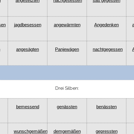
n
angesetzten
nachgesessen
satt gegessen
sen
jagdbesessen
angewärmten
Angedenken
n
angesägten
Panjewägen
nachtgegessen
Drei Silben:
bemessend
genässten
benässten
wunschgemäßen
demgemäßen
gepressten