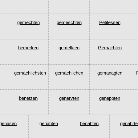
gemèchten
gemeschten
Petitessen
bemerken
gemelkten
Gemächten
gemächlichsten
gemächlichen
gemanagten
benetzen
genervten
geneppten
genäsen
genähten
benähten
genährte