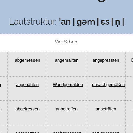
Lautstruktur:
ˈan | ɡəm | ɛs | n̩ |
Vier Silben:
abgemessen
angemailten
angepressten
n
angenähten
Wandgemälden
unsachgemäßen
n
abgefressen
anbetreffen
anbeträfen