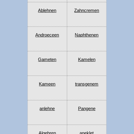
Ablehnen
Zahncremen
Androeceen
Naphthenen
Gameten
Kamelen
Kameen
transgenem
anlehne
Pangene
Algebren
aneklet