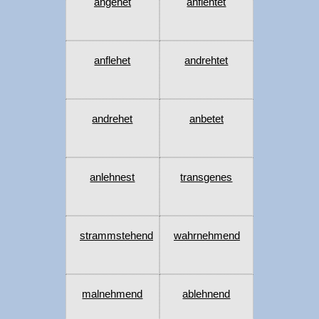
angehet
anflehtet
anflehet
andrehtet
andrehet
anbetet
anlehnest
transgenes
strammstehend
wahrnehmend
malnehmend
ablehnend