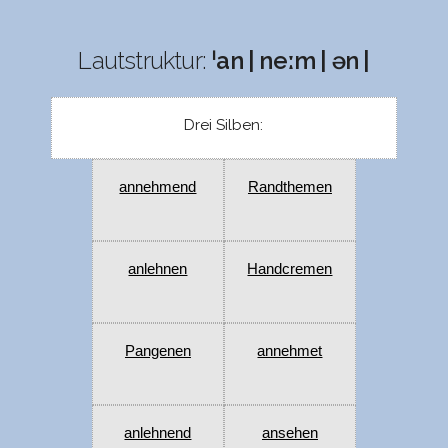
Lautstruktur:
ˈan | neːm | ən |
Drei Silben:
annehmend
Randthemen
anlehnen
Handcremen
Pangenen
annehmet
anlehnend
ansehen