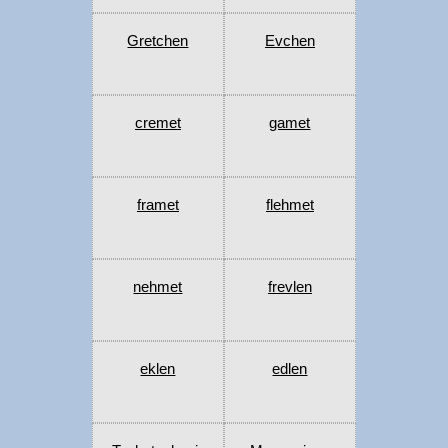
Gretchen
Evchen
cremet
gamet
framet
flehmet
nehmet
frevlen
eklen
edlen