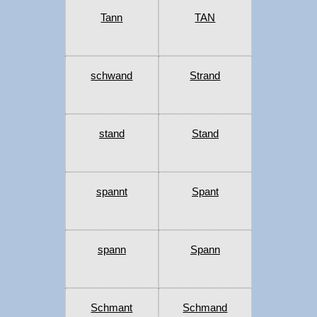
Tann
TAN
schwand
Strand
stand
Stand
spannt
Spant
spann
Spann
Schmant
Schmand