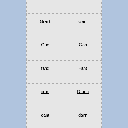
Grant
Gant
Gun
Gan
fand
Fant
dran
Drann
dant
dann