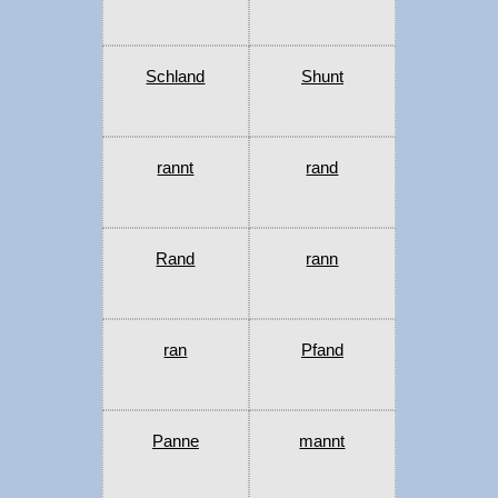
Schland
Shunt
rannt
rand
Rand
rann
ran
Pfand
Panne
mannt