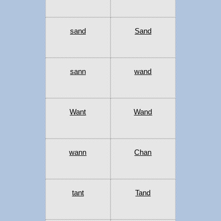
sand
Sand
sann
wand
Want
Wand
wann
Chan
tant
Tand