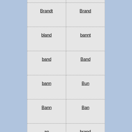
Brandt
Brand
bland
bannt
band
Band
bann
Bun
Bann
Ban
an
brand