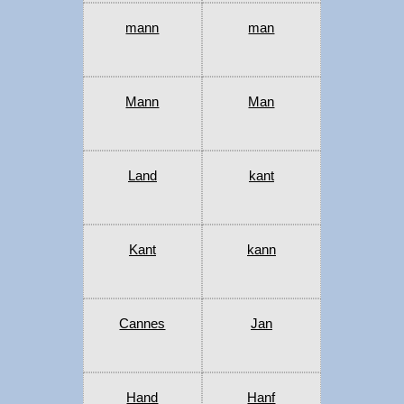
mann
man
Mann
Man
Land
kant
Kant
kann
Cannes
Jan
Hand
Hanf