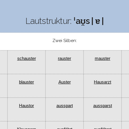
Lautstruktur:
ˈaʊ̯s | ɐ |
Zwei Silben:
schauster
rauster
mauster
blauster
Auster
Hausarzt
Haustor
ausspart
aussparst