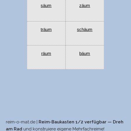
säum
zäum
träum
schäum
räum
bäum
reim-o-mat.de |
Reim-Baukasten 1/2 verfügbar — Dreh
saus
geräumt
am Rad
und konstruiere eigene Mehrfachreime!