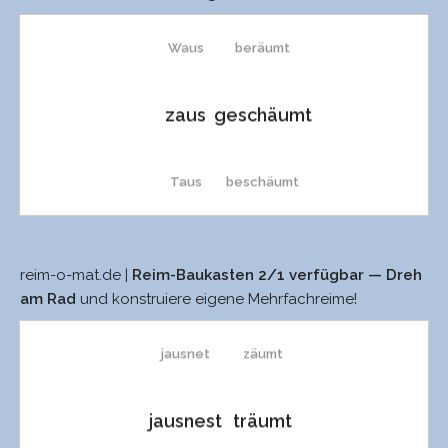
Waus
beräumt
zaus
geschäumt
Taus
beschäumt
Strauß’
beschäum
reim-o-mat.de |
Reim-Baukasten 2/1 verfügbar — Dreh
ausnüchtre
säumt
am Rad
und konstruiere eigene Mehrfachreime!
Strauß
beräum
jausnet
zäumt
Staus
Atemgeräusch
jausnest
träumt