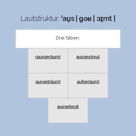
Lautstruktur:
ˈaʊ̯s | ɡəʁ | ɔɪ̯mt |
Drei Silben:
rausgeräumt
ausgestreut
ausgeträumt
aufgeräumt
ausgebeult