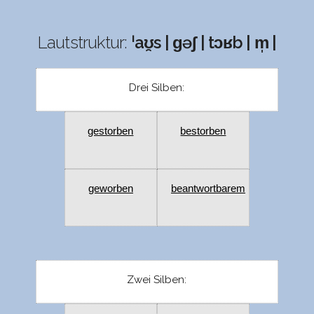
Lautstruktur:
ˈaʊ̯s | ɡəʃ | tɔʁb | m̩ |
Drei Silben:
gestorben
bestorben
geworben
beantwortbarem
Zwei Silben: