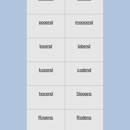
pogend
moosend
losend
lobend
kosend
codend
hosend
Slogans
Rogens
Rodens