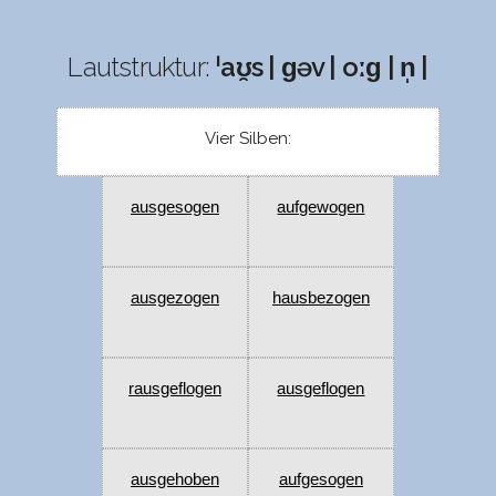
Lautstruktur:
ˈaʊ̯s | ɡəv | oːɡ | n̩ |
Vier Silben:
ausgesogen
aufgewogen
ausgezogen
hausbezogen
rausgeflogen
ausgeflogen
ausgehoben
aufgesogen