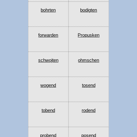
bohrten
bodigten
forwarden
Propusken
schwojten
ohmschen
wogend
tosend
tobend
rodend
probend
posend