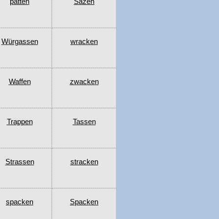
patten
Sazen
Würgassen
wracken
Waffen
zwacken
Trappen
Tassen
Strassen
stracken
spacken
Spacken