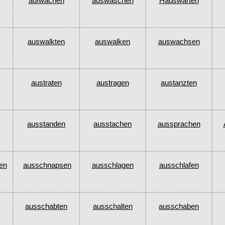
aufwachen
auswaschen
Hauswarten
auswalkten
auswalken
auswachsen
austraten
austragen
austanzten
ausstanden
ausstachen
aussprachen
en
ausschnapsen
ausschlagen
ausschlafen
ausschabten
ausschalten
ausschaben