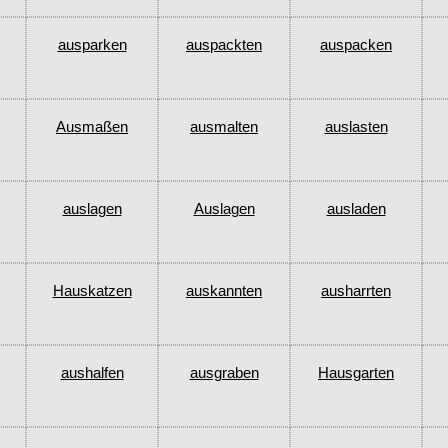
ausparken
auspackten
auspacken
Ausmaßen
ausmalten
auslasten
auslagen
Auslagen
ausladen
Hauskatzen
auskannten
ausharrten
aushalfen
ausgraben
Hausgarten