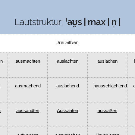
Lautstruktur:
ˈaʊ̯s | max | n̩ |
Drei Silben:
en
ausmachten
auslachten
auslachen
n
ausmachend
auslachend
hausschlachtend
n
aussandten
Aussaaten
aussaßen