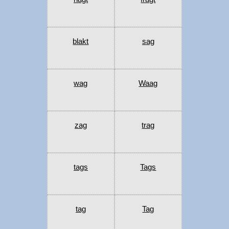
blakt
sag
wag
Waag
zag
trag
tags
Tags
tag
Tag