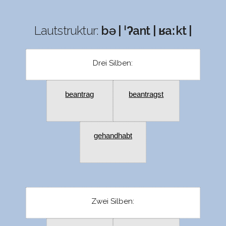
Lautstruktur:
bə | ˈʔant | ʁaːkt |
Drei Silben:
beantrag
beantragst
gehandhabt
Zwei Silben: