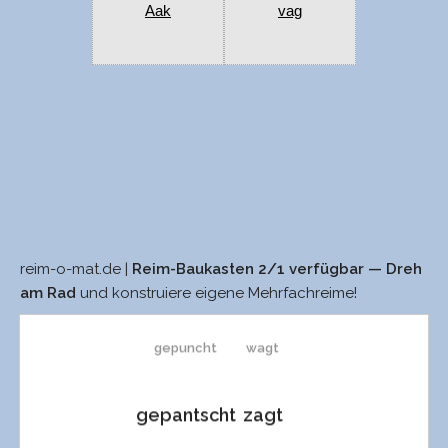
Aak
vag
reim-o-mat.de |
Reim-Baukasten 2/1 verfügbar — Dreh
geplantscht
sagt
am Rad
und konstruiere eigene Mehrfachreime!
gepuncht
wagt
gepantscht
zagt