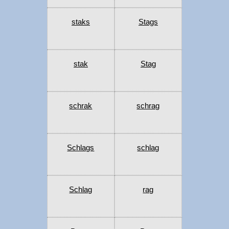
staks
Stags
stak
Stag
schrak
schrag
Schlags
schlag
Schlag
rag