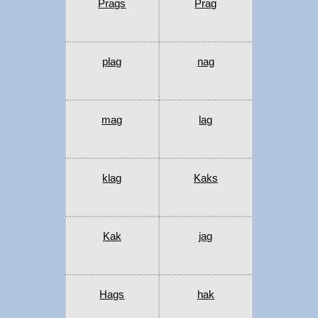
Prags
Prag
plag
nag
mag
lag
klag
Kaks
Kak
jag
Hags
hak