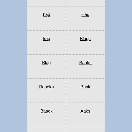
hag
Hag
frag
Blags
Blag
Baaks
Baacks
Baak
Baack
Aaks