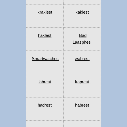
kraklest
kaklest
haklest
Bad
Laasphes
Smartwatches
wabrest
labrest
kaprest
hadrest
habrest