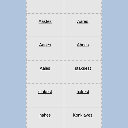
Aastes
Aares
Aapes
Ahnes
Aales
staksest
stakest
hakest
nahes
Konklaves