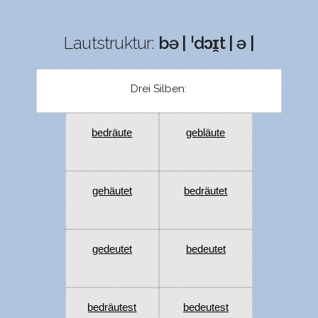
Lautstruktur:
bə | ˈdɔɪ̯t | ə |
Drei Silben:
bedräute
gebläute
gehäutet
bedräutet
gedeutet
bedeutet
bedräutest
bedeutest