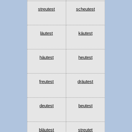
streutest
scheutest
läutest
käutest
häutest
heutest
freutest
dräutest
deutest
beutest
bläutest
streutet