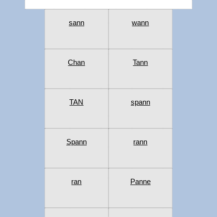
sann
wann
Chan
Tann
TAN
spann
Spann
rann
ran
Panne