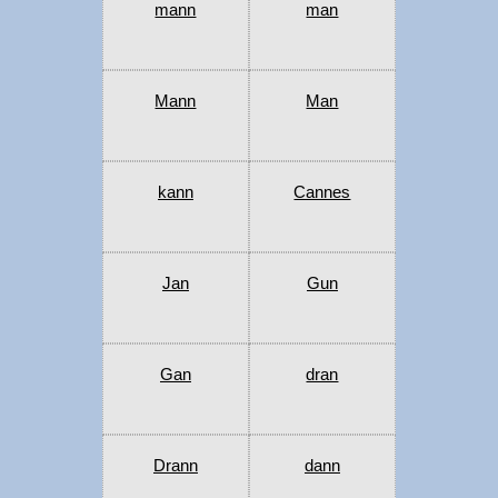
mann
man
Mann
Man
kann
Cannes
Jan
Gun
Gan
dran
Drann
dann