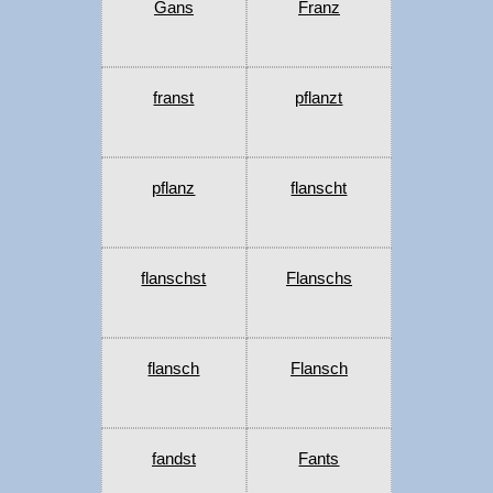
Gans
Franz
franst
pflanzt
pflanz
flanscht
flanschst
Flanschs
flansch
Flansch
fandst
Fants