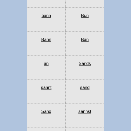
bann
Bun
Bann
Ban
an
Sands
sannt
sand
Sand
sannst