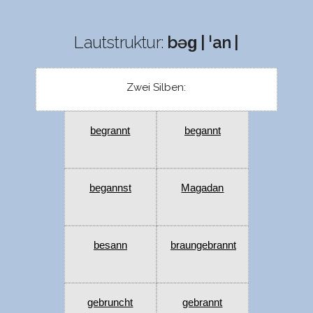
Lautstruktur:
bəɡ | ˈan |
Zwei Silben:
begrannt
begannt
begannst
Magadan
besann
braungebrannt
gebruncht
gebrannt