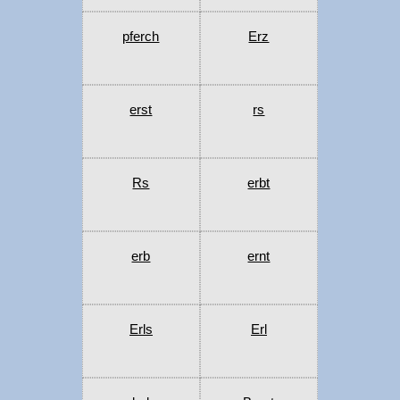
pferch
Erz
erst
rs
Rs
erbt
erb
ernt
Erls
Erl