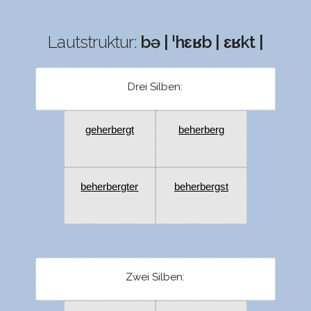
Lautstruktur:
bə | ˈhɛʁb | ɛʁkt |
Drei Silben:
geherbergt
beherberg
beherbergter
beherbergst
Zwei Silben: