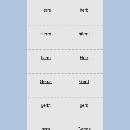
Herrs
herb
Herrn
härmt
härm
Herr
Gerds
Gerd
gerbt
gerb
gern
Germs