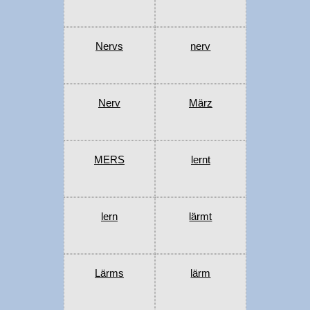
Nervs
nerv
Nerv
März
MERS
lernt
lern
lärmt
Lärms
lärm