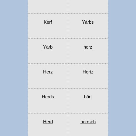
Kerf
Yärbs
Yärb
herz
Herz
Hertz
Herds
härt
Herd
herrsch