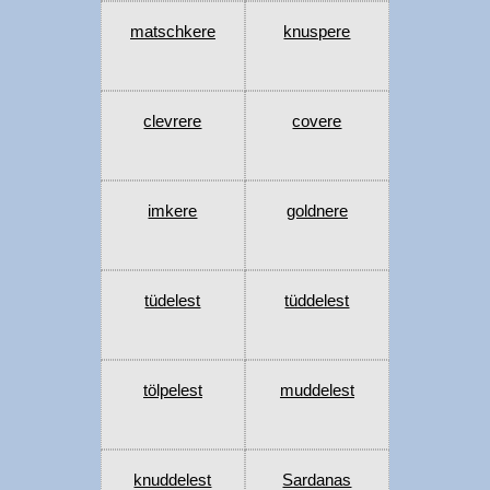
matschkere
knuspere
clevrere
covere
imkere
goldnere
tüdelest
tüddelest
tölpelest
muddelest
knuddelest
Sardanas