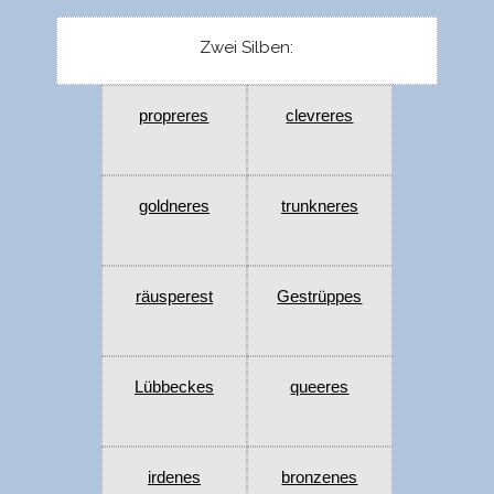
Zwei Silben:
propreres
clevreres
goldneres
trunkneres
räusperest
Gestrüppes
Lübbeckes
queeres
irdenes
bronzenes