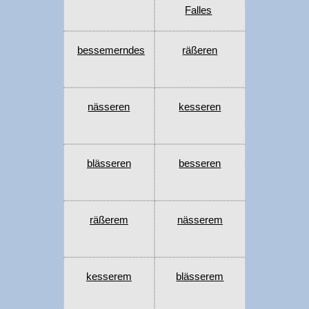
Falles
bessemerndes
räßeren
nässeren
kesseren
blässeren
besseren
räßerem
nässerem
kesserem
blässerem