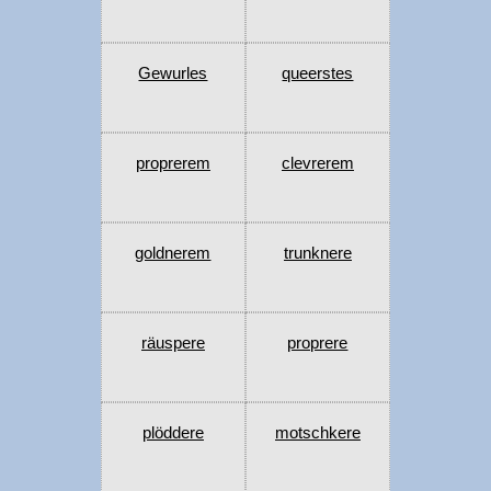
Gewurles
queerstes
proprerem
clevrerem
goldnerem
trunknere
räuspere
proprere
plöddere
motschkere