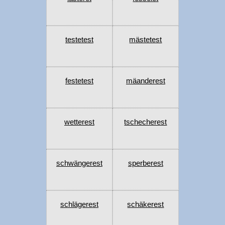
testetest
mästetest
festetest
mäanderest
wetterest
tschecherest
schwängerest
sperberest
schlägerest
schäkerest