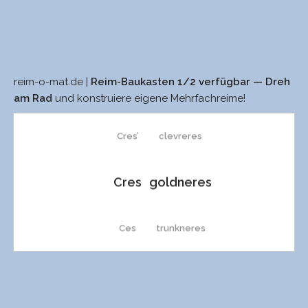
reim-o-mat.de |
Reim-Baukasten 1/2 verfügbar — Dreh
wes
propreres
am Rad
und konstruiere eigene Mehrfachreime!
Cres’
clevreres
Cres
goldneres
Ces
trunkneres
stress
räusperest