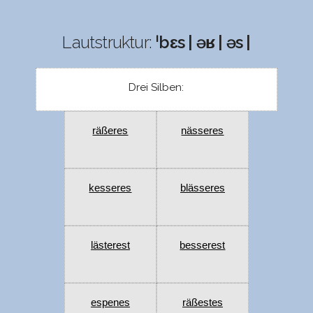
Lautstruktur:
ˈbɛs | əʁ | əs |
Drei Silben:
räßeres
nässeres
kesseres
blässeres
lästerest
besserest
espenes
räßestes