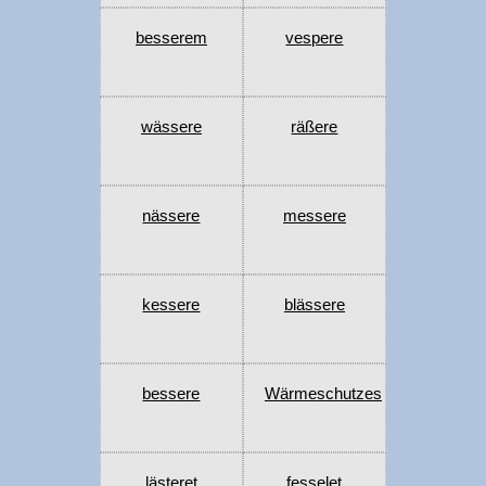
besserem
vespere
wässere
räßere
nässere
messere
kessere
blässere
bessere
Wärmeschutzes
lästeret
fesselet