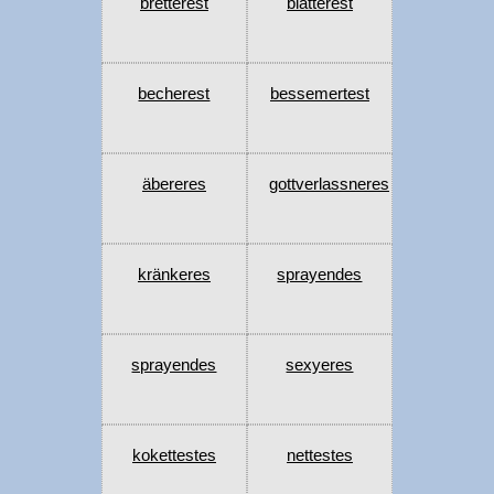
bretterest
blätterest
becherest
bessemertest
äbereres
gottverlassneres
kränkeres
sprayendes
sprayendes
sexyeres
kokettestes
nettestes