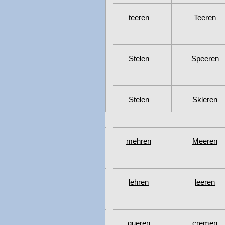
teeren
Teeren
Stelen
Speeren
Stelen
Skleren
mehren
Meeren
lehren
leeren
queren
cremen