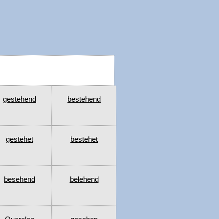
gestehend
bestehend
gestehet
bestehet
besehend
belehend