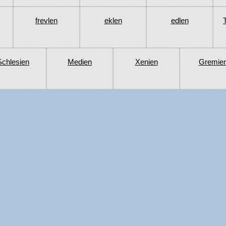
frevlen
eklen
edlen
Schlesien
Medien
Xenien
Gremie