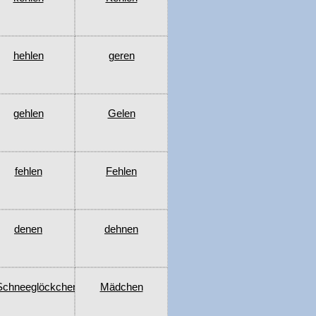
hehlen
geren
gehlen
Gelen
fehlen
Fehlen
denen
dehnen
Schneeglöckchen
Mädchen