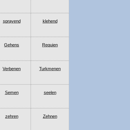
sprayend
klehend
Gehens
Requien
Verbenen
Turkmenen
Semen
seelen
zehren
Zehnen