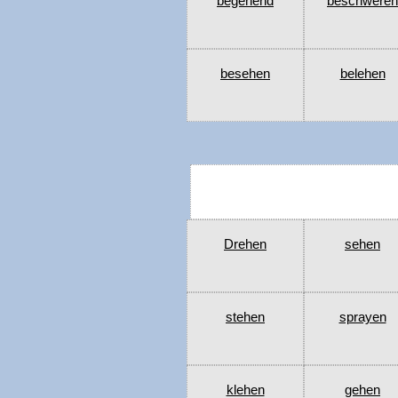
begehend
beschweren
besehen
belehen
Drehen
sehen
stehen
sprayen
klehen
gehen