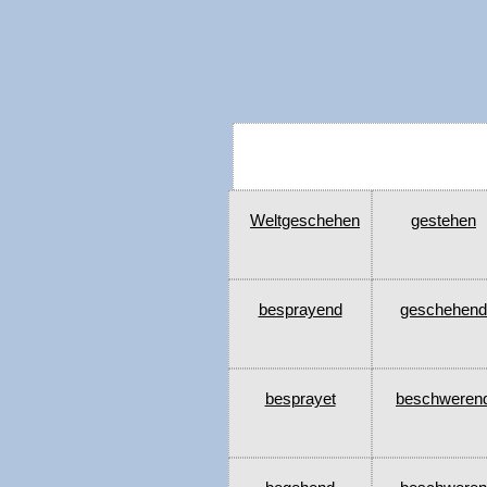
Weltgeschehen
gestehen
besprayend
geschehend
besprayet
beschweren