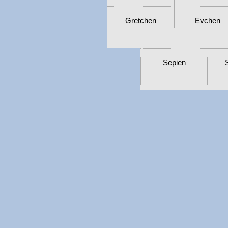
Gretchen
Evchen
Sepien