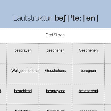
Lautstruktur:
bəʃ | ˈteː | ən |
Drei Silben:
besprayen
geschehen
Geschehen
Weltgeschehens
Geschehens
beregnen
d
bestehlend
besprayend
bescherend