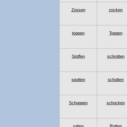
Zossen
zocken
toppen
Toppen
Stoffen
schrotten
spotten
schotten
Schoppen
schocken
rotten
Rotten