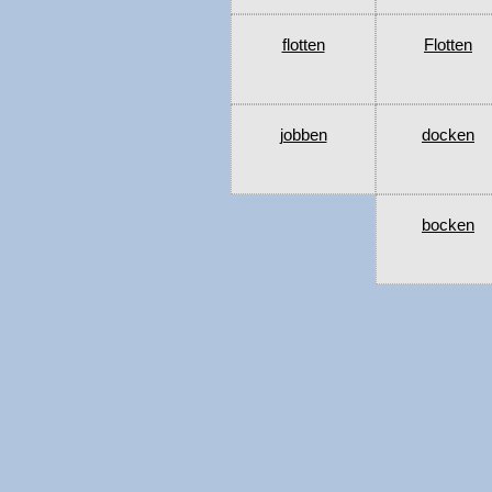
flotten
Flotten
jobben
docken
bocken