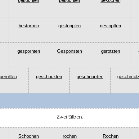
gekochten
bekochten
bekochen
bestorben
gestoppten
gestopften
gespornten
Gesponsten
gerotzten
gerollten
geschockten
geschnorrten
geschmol
Zwei Silben:
Schochen
rochen
Rochen