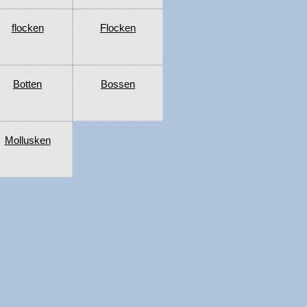
flocken
Flocken
Botten
Bossen
Mollusken