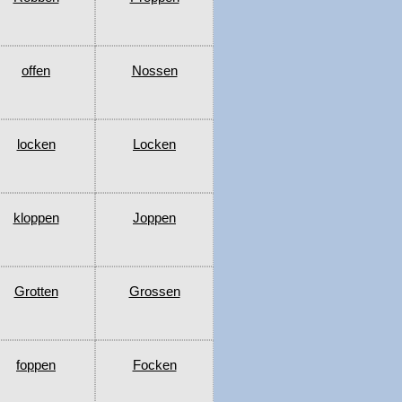
offen
Nossen
locken
Locken
kloppen
Joppen
Grotten
Grossen
foppen
Focken