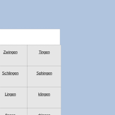
Zwingen
Tingen
Schlingen
Sphingen
Lingen
klingen