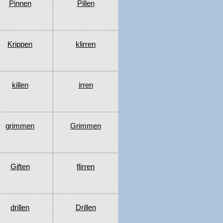
Pinnen
Pillen
Krippen
klirren
killen
irren
grimmen
Grimmen
Giften
flirren
drillen
Drillen