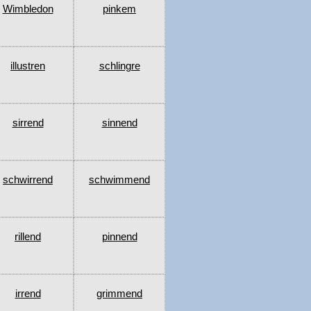
Wimbledon
pinkem
illustren
schlingre
sirrend
sinnend
schwirrend
schwimmend
rillend
pinnend
irrend
grimmend