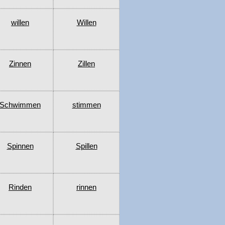
willen
Willen
Zinnen
Zillen
Schwimmen
stimmen
Spinnen
Spillen
Rinden
rinnen