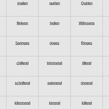
mailen
quirlen
Quirlen
flinkem
Indien
Wilmsens
Springes
ringes
Ringes
chillend
trimmend
tillend
schrillend
spinnend
rinnend
klimmend
kirrend
killend