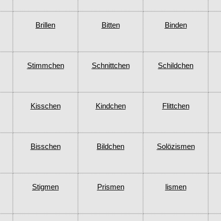
Brillen
Bitten
Binden
Stimmchen
Schnittchen
Schildchen
Kisschen
Kindchen
Flittchen
Bisschen
Bildchen
Solözismen
Stigmen
Prismen
lismen