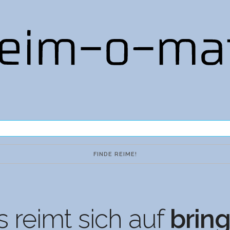
 reimt sich auf
brin