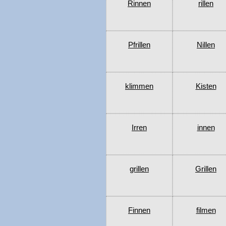
Rinnen
rillen
Pfrillen
Nillen
klimmen
Kisten
Irren
innen
grillen
Grillen
Finnen
filmen