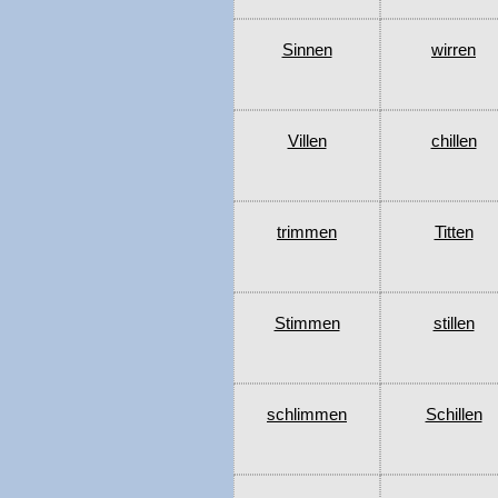
Sinnen
wirren
Villen
chillen
trimmen
Titten
Stimmen
stillen
schlimmen
Schillen