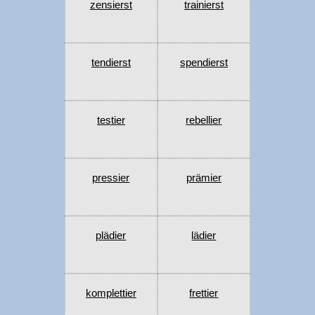
zensierst
trainierst
tendierst
spendierst
testier
rebellier
pressier
prämier
plädier
lädier
komplettier
frettier