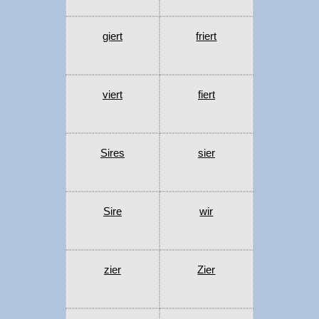
giert
friert
viert
fiert
Sires
sier
Sire
wir
zier
Zier