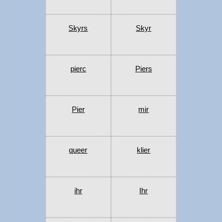
Skyrs
Skyr
pierc
Piers
Pier
mir
queer
klier
ihr
Ihr