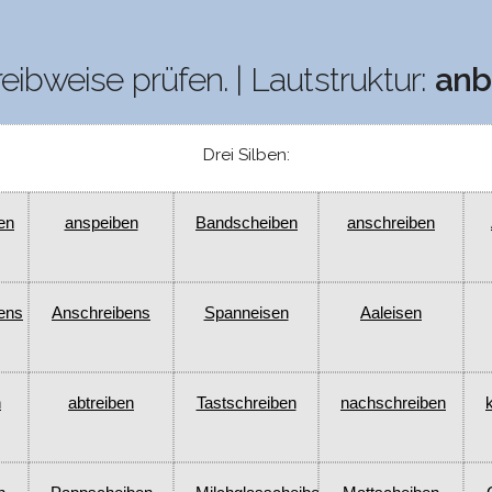
reibweise prüfen. | Lautstruktur:
anbl 
Drei Silben:
en
anspeiben
Bandscheiben
anschreiben
ens
Anschreibens
Spanneisen
Aaleisen
n
abtreiben
Tastschreiben
nachschreiben