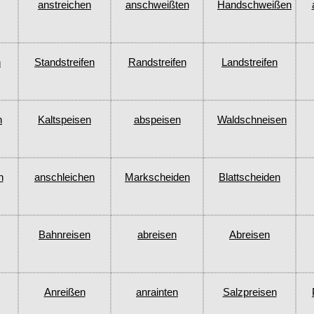
anstreichen
anschweißten
Handschweißen
n
Standstreifen
Randstreifen
Landstreifen
n
Kaltspeisen
abspeisen
Waldschneisen
n
anschleichen
Markscheiden
Blattscheiden
Bahnreisen
abreisen
Abreisen
Anreißen
anrainten
Salzpreisen