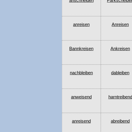
anschneiden
Parkscheibe
anreisen
Anreisen
Bannkreisen
Ankreisen
nachbleiben
dableiben
anweisend
harntreiben
anreisend
abreibend