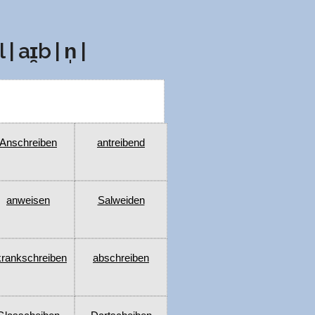
| aɪ̯b | n̩ |
Anschreiben
antreibend
anweisen
Salweiden
krankschreiben
abschreiben