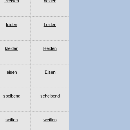
Preisen
neiden
leiden
Leiden
kleiden
Heiden
eisen
Eisen
speibend
scheibend
seilten
weilten