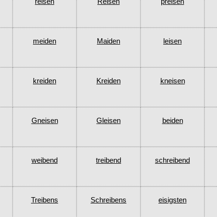
reisen
Reisen
preisen
meiden
Maiden
leisen
kreiden
Kreiden
kneisen
Gneisen
Gleisen
beiden
weibend
treibend
schreibend
Treibens
Schreibens
eisigsten