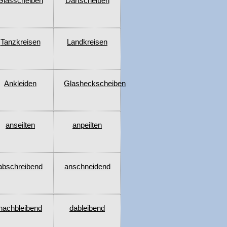
Glasscheiben
Dartscheiben
Tanzkreisen
Landkreisen
Ankleiden
Glasheckscheiben
anseilten
anpeilten
abschreibend
anschneidend
nachbleibend
dableibend