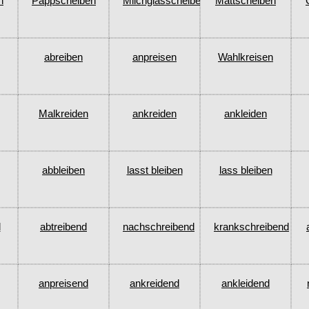
n
Pappscheiben
Milchglasscheiben
Mattscheiben
abreiben
anpreisen
Wahlkreisen
Malkreiden
ankreiden
ankleiden
abbleiben
lasst bleiben
lass bleiben
d
abtreibend
nachschreibend
krankschreibend
anpreisend
ankreidend
ankleidend