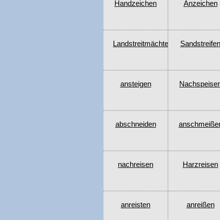
Handzeichen
Anzeichen
Landstreitmächten
Sandstreife
ansteigen
Nachspeise
abschneiden
anschmeiße
nachreisen
Harzreisen
anreisten
anreißen