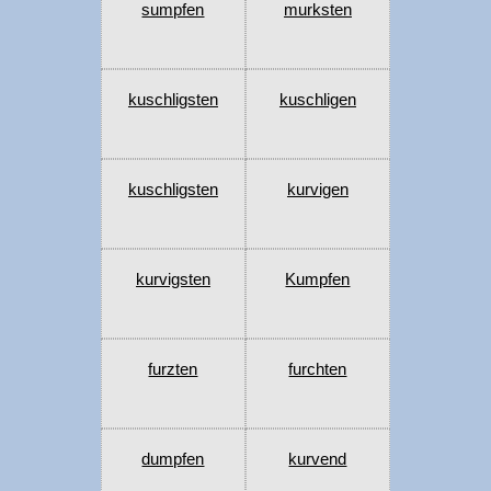
sumpfen
murksten
kuschligsten
kuschligen
kuschligsten
kurvigen
kurvigsten
Kumpfen
furzten
furchten
dumpfen
kurvend