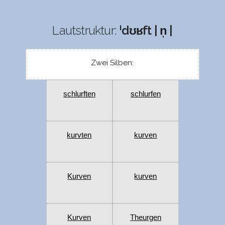
Lautstruktur:
ˈdʊʁft | n̩ |
Zwei Silben:
schlurften
schlurfen
kurvten
kurven
Kurven
kurven
Kurven
Theurgen