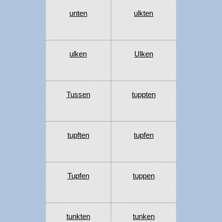
unten
ulkten
ulken
Ulken
Tussen
tuppten
tupften
tupfen
Tupfen
tuppen
tunkten
tunken