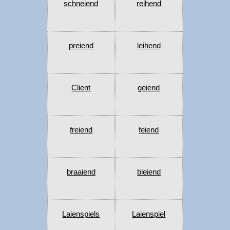
schneiend
reihend
preiend
leihend
Client
geiend
freiend
feiend
braaiend
bleiend
Laienspiels
Laienspiel