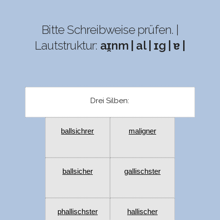
Bitte Schreibweise prüfen. |
Lautstruktur:
aɪ̯nm | al | ɪg | ɐ |
Drei Silben:
ballsichrer
maligner
ballsicher
gallischster
phallischster
hallischer