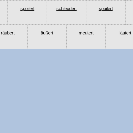
spoilert
schleudert
spoilert
räubert
äußert
meutert
läutert