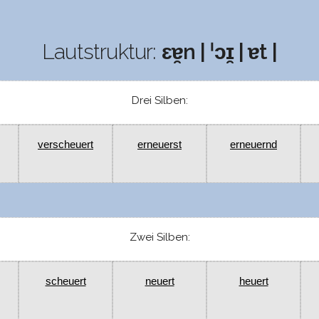
Lautstruktur:
ɛɐ̯n | ˈɔɪ̯ | ɐt |
Drei Silben:
verscheuert
erneuerst
erneuernd
Zwei Silben:
scheuert
neuert
heuert