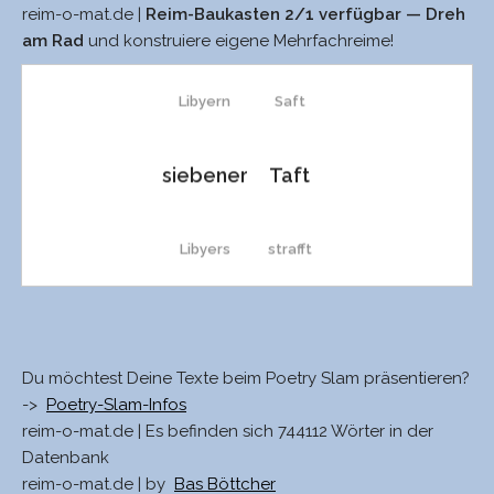
reim-o-mat.de |
Reim-Baukasten 2/1 verfügbar — Dreh
Libyers
saft
am Rad
und konstruiere eigene Mehrfachreime!
Libyern
Saft
siebener
Taft
Libyers
strafft
Libyern
schrafft
Du möchtest Deine Texte beim Poetry Slam präsentieren?
Libyer
schafft
->
Poetry-Slam-Infos
reim-o-mat.de | Es befinden sich 744112 Wörter in der
Datenbank
fiebert
Schaft
reim-o-mat.de | by
Bas Böttcher