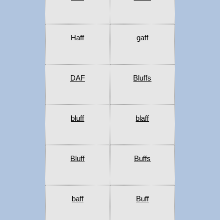
Haff
gaff
DAF
Bluffs
bluff
blaff
Bluff
Buffs
baff
Buff