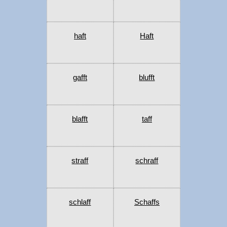
haft
Haft
gafft
blufft
blafft
taff
straff
schraff
schlaff
Schaffs