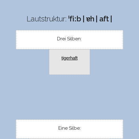
Lautstruktur:
ˈfiːb | ɐh | aft |
Drei Silben:
tigerhaft
Eine Silbe: