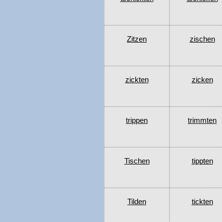
Zitzen
zischen
zickten
zicken
trippen
trimmten
Tischen
tippten
Tilden
tickten