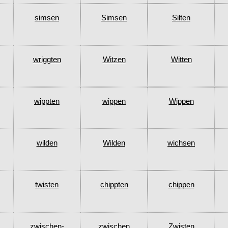
simsen
Simsen
Silten
wriggten
Witzen
Witten
wippten
wippen
Wippen
wilden
Wilden
wichsen
twisten
chippten
chippen
zwischen-
zwischen
Zwisten