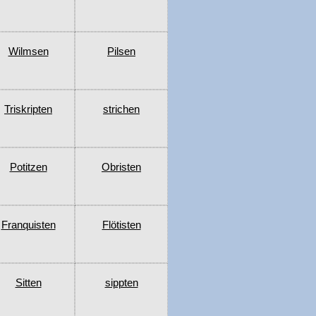
Wilmsen
Pilsen
Triskripten
strichen
Potitzen
Obristen
Franquisten
Flötisten
Sitten
sippten