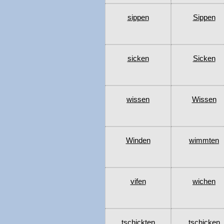
sippen
Sippen
sicken
Sicken
wissen
Wissen
Winden
wimmten
vifen
wichen
tschickten
tschicken