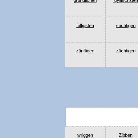
gründlichen
idyllischsten
fülligsten
süchtigen
zünftigen
züchtigen
wriggen
Zibben