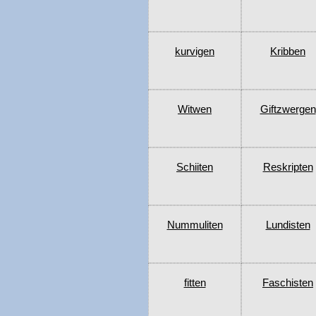
kurvigen
Kribben
Witwen
Giftzwergen
Schiiten
Reskripten
Nummuliten
Lundisten
fitten
Faschisten