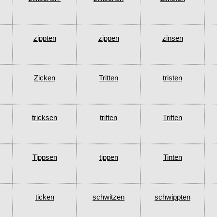
zippten
zippen
zinsen
Zicken
Tritten
tristen
tricksen
triften
Triften
Tippsen
tippen
Tinten
ticken
schwitzen
schwippten