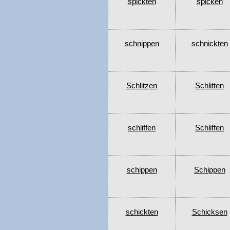
spickten
spicken
schnippen
schnickten
Schlitzen
Schlitten
schliffen
Schliffen
schippen
Schippen
schickten
Schicksen