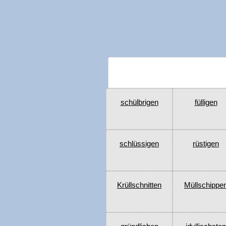
schülbrigen
fülligen
schlüssigen
rüstigen
Krüllschnitten
Müllschippe