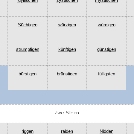
idyllischen
zystischen
mystischen
Süchtigen
würzigen
würdigen
strümpfigen
künftigen
günstigen
bürstigen
brünstigen
fülligsten
Zwei Silben:
riggen
raiden
Nidden