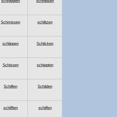
schnippten
schnipsen
Schmissen
schlitzen
schlippen
Schlicken
Schissen
schippten
Schilfen
Schilden
schifften
schiffen