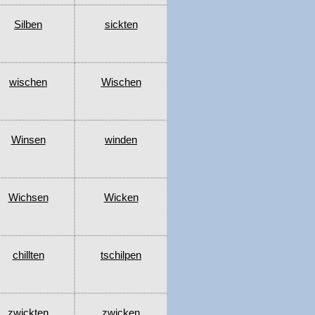
Silben
sickten
wischen
Wischen
Winsen
winden
Wichsen
Wicken
chillten
tschilpen
zwickten
zwicken