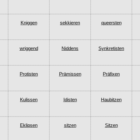
Kniggen
sekkieren
queersten
wriggend
Niddens
Synkretisten
Protisten
Prämissen
Präfixen
Kulissen
Idisten
Haubitzen
Eklipsen
sitzen
Sitzen