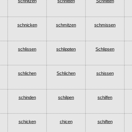
schnitzen
schnitten
Schnitten
schnicken
schmitzen
schmissen
schlissen
schlippten
Schlipsen
schlichen
Schlichen
schissen
schinden
schilpen
schilfen
schicken
chicen
schiften