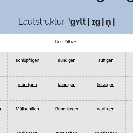
Lautstruktur:
ˈɡʏlt | ɪɡ | n̩ |
Drei Silben:
schlüpfrigen
sündigen
süffigen
mündigen
kündigen
flüssigen
n
Müllschiffen
Bündnissen
würfligen