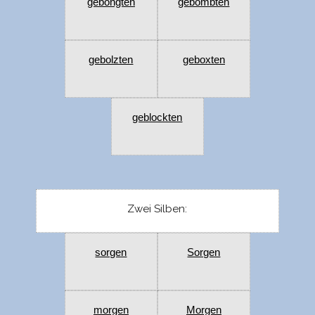
gebongten
gebombten
gebolzten
geboxten
geblockten
Zwei Silben:
sorgen
Sorgen
morgen
Morgen