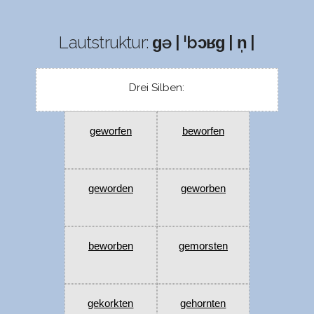
Lautstruktur:
ɡə | ˈbɔʁɡ | n̩ |
Drei Silben:
geworfen
beworfen
geworden
geworben
beworben
gemorsten
gekorkten
gehornten