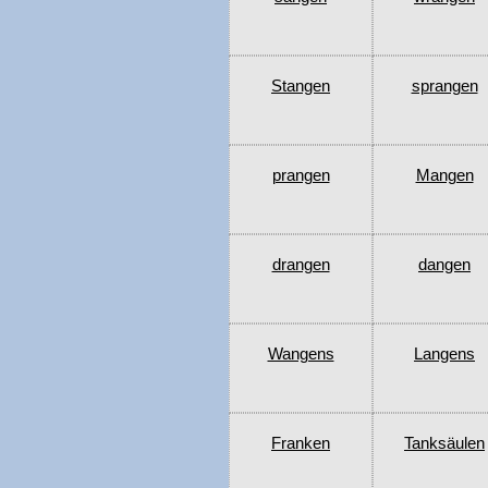
Stangen
sprangen
prangen
Mangen
drangen
dangen
Wangens
Langens
Franken
Tanksäulen