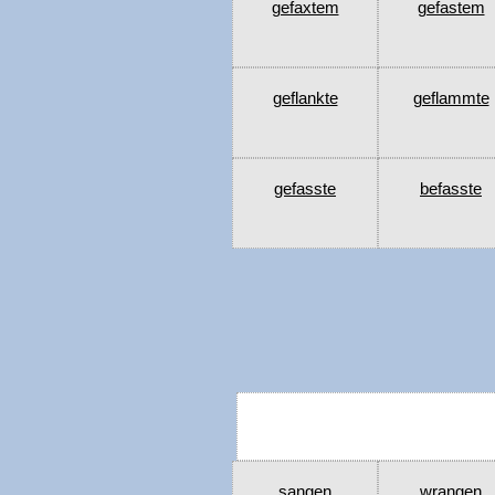
gefaxtem
gefastem
geflankte
geflammte
gefasste
befasste
sangen
wrangen