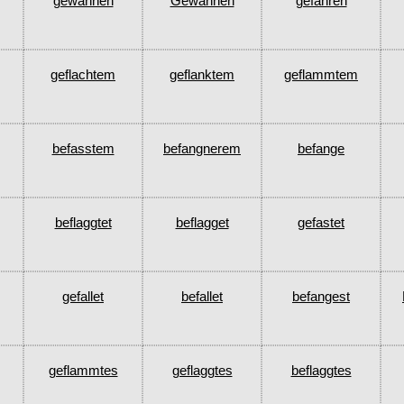
gewannen
Gewannen
gefahren
geflachtem
geflanktem
geflammtem
befasstem
befangnerem
befange
beflaggtet
beflagget
gefastet
gefallet
befallet
befangest
geflammtes
geflaggtes
beflaggtes