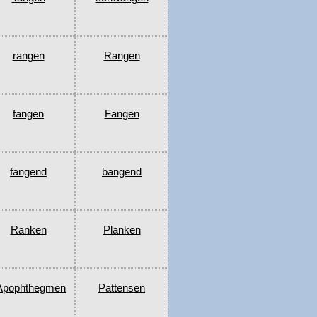
rangen
Rangen
fangen
Fangen
fangend
bangend
Ranken
Planken
Apophthegmen
Pattensen