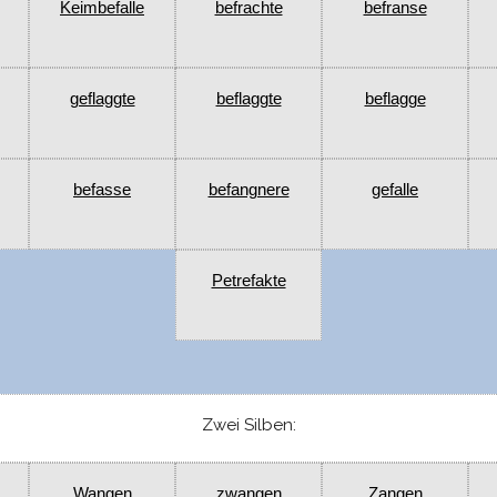
Keimbefalle
befrachte
befranse
geflaggte
beflaggte
beflagge
befasse
befangnere
gefalle
Petrefakte
Zwei Silben:
Wangen
zwangen
Zangen