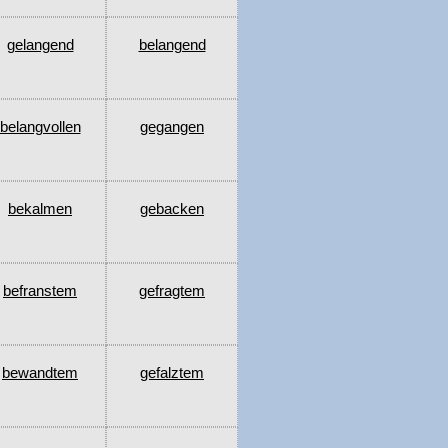
gelangend
belangend
belangvollen
gegangen
bekalmen
gebacken
befranstem
gefragtem
bewandtem
gefalztem