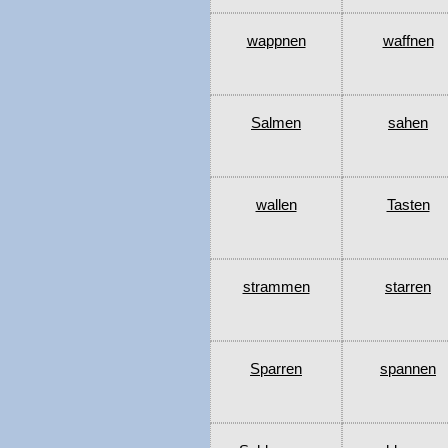
wappnen
waffnen
Salmen
sahen
wallen
Tasten
strammen
starren
Sparren
spannen