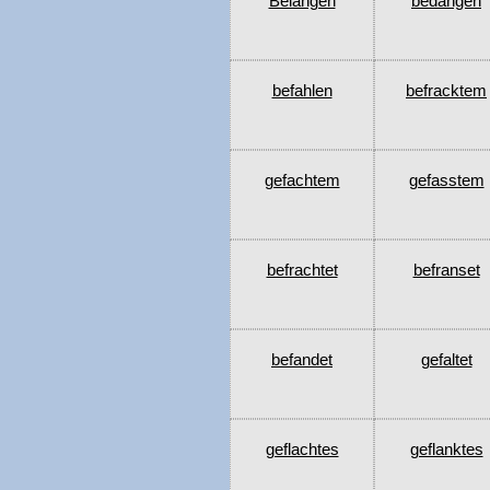
Belangen
bedangen
befahlen
befracktem
gefachtem
gefasstem
befrachtet
befranset
befandet
gefaltet
geflachtes
geflanktes