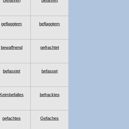
Gefahren
befahren
geflaggtem
beflaggtem
bewaffnend
gefrachtet
befasstet
befasset
Keimbefalles
befracktes
gefachtes
Gefaches