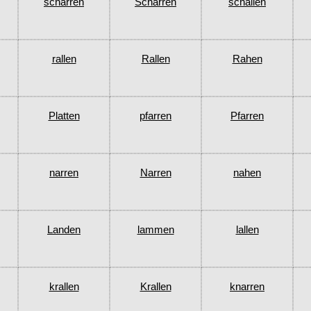
scharren
Scharren
schallen
rallen
Rallen
Rahen
Platten
pfarren
Pfarren
narren
Narren
nahen
Landen
lammen
lallen
krallen
Krallen
knarren