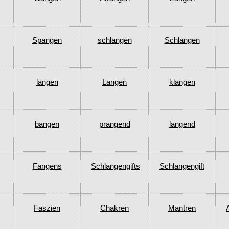
Spangen
schlangen
Schlangen
langen
Langen
klangen
bangen
prangend
langend
Fangens
Schlangengifts
Schlangengift
Faszien
Chakren
Mantren