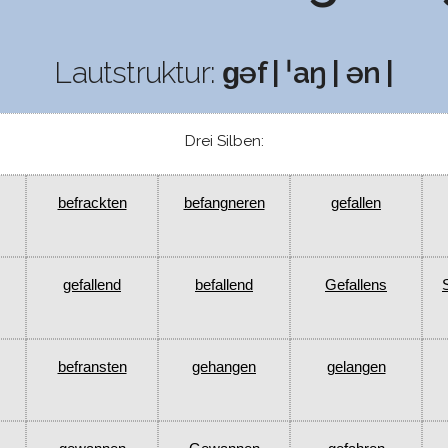
Lautstruktur:
ɡəf | ˈaŋ | ən |
Drei Silben:
befrackten
befangneren
gefallen
gefallend
befallend
Gefallens
befransten
gehangen
gelangen