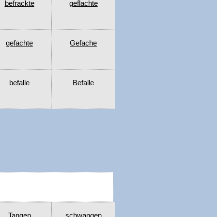
befrackte
geflachte
gefachte
Gefache
befalle
Befalle
Tangen
schwangen