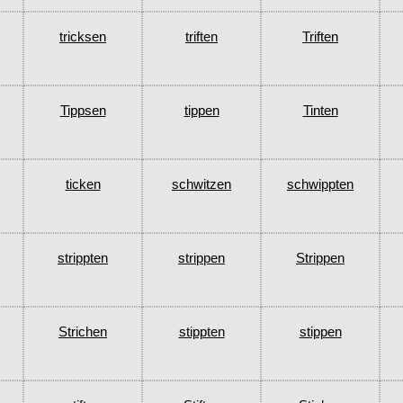
tricksen
triften
Triften
Tippsen
tippen
Tinten
ticken
schwitzen
schwippten
strippten
strippen
Strippen
Strichen
stippten
stippen