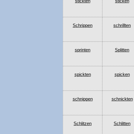
stickten
sticken
Schrippen
schrillten
sprinten
Splitten
spickten
spicken
schnippen
schnickten
Schlitzen
Schlitten