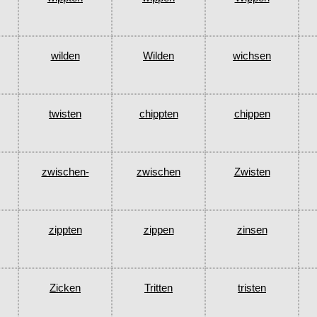
wilden
Wilden
wichsen
twisten
chippten
chippen
zwischen-
zwischen
Zwisten
zippten
zippen
zinsen
Zicken
Tritten
tristen