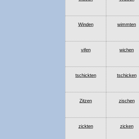
Winden
wimmten
vifen
wichen
tschickten
tschicken
Zitzen
zischen
zickten
zicken