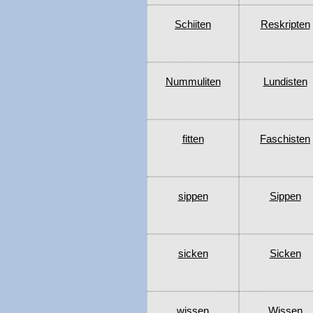
Schiiten
Reskripten
Nummuliten
Lundisten
fitten
Faschisten
sippen
Sippen
sicken
Sicken
wissen
Wissen