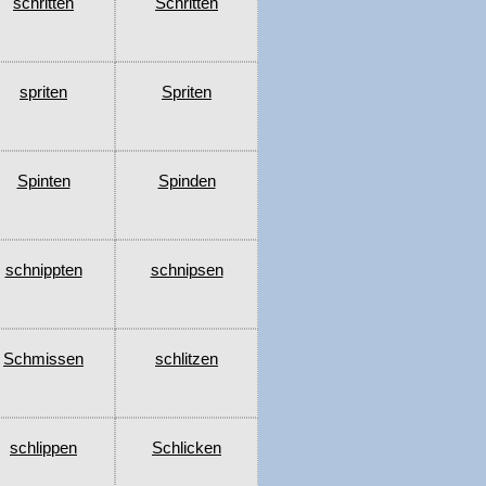
schritten
Schritten
spriten
Spriten
Spinten
Spinden
schnippten
schnipsen
Schmissen
schlitzen
schlippen
Schlicken