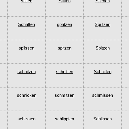
stiften
Stiften
Stichen
Schriften
spritzen
Spritzen
splissen
spitzen
Spitzen
schnitzen
schnitten
Schnitten
schnicken
schmitzen
schmissen
schlissen
schlippten
Schlipsen