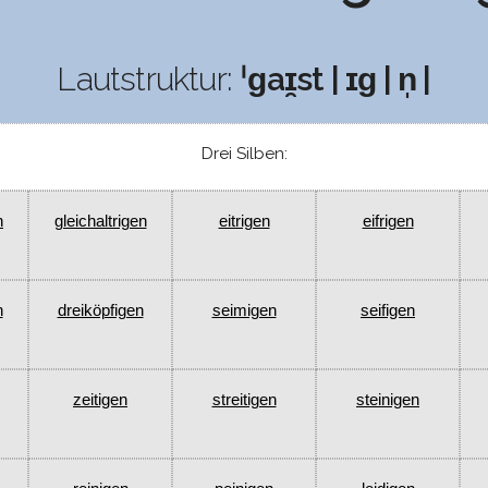
Lautstruktur:
ˈɡaɪ̯st | ɪɡ | n̩ |
Drei Silben:
n
gleichaltrigen
eitrigen
eifrigen
n
dreiköpfigen
seimigen
seifigen
zeitigen
streitigen
steinigen