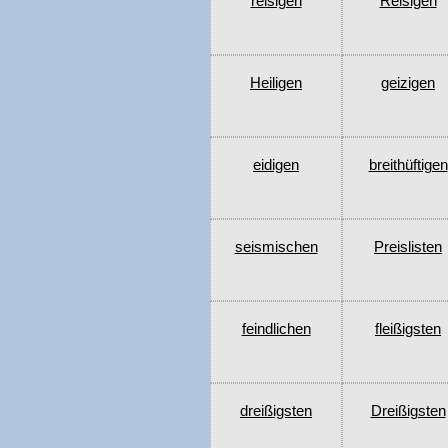
reisigen
Reisigen
Heiligen
geizigen
eidigen
breithüftigen
seismischen
Preislisten
feindlichen
fleißigsten
dreißigsten
Dreißigsten