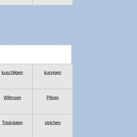
kuschligen
kurvigen
Wilmsen
Pilsen
Triskripten
strichen