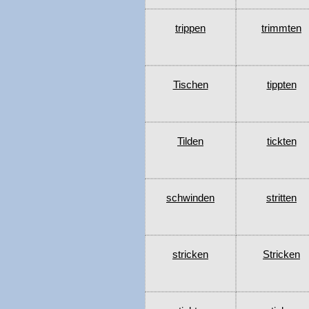
trippen
trimmten
Tischen
tippten
Tilden
tickten
schwinden
stritten
stricken
Stricken