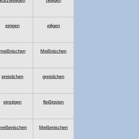
kurzweiligen
heiligen
einigen
eiligen
meißnischen
Meißnischen
preislichen
greislichen
einstigen
fleißigsten
meißenischen
Meißenischen