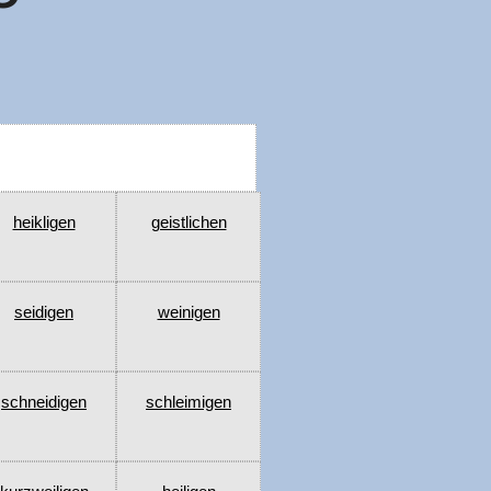
heikligen
geistlichen
seidigen
weinigen
schneidigen
schleimigen