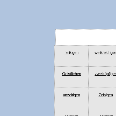
fleißigen
weißfeldrige
Geistlichen
zweiköpfige
unzeitigen
Zeisigen