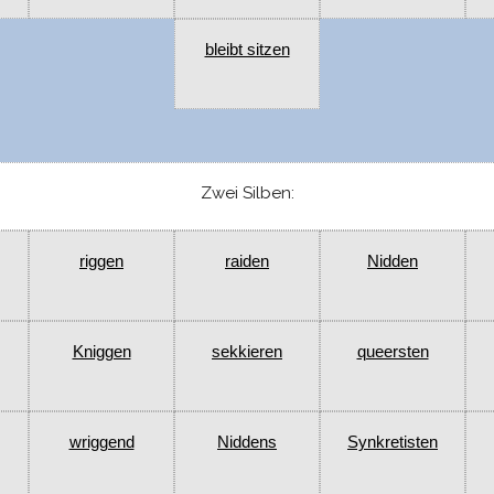
bleibt sitzen
Zwei Silben:
riggen
raiden
Nidden
Kniggen
sekkieren
queersten
wriggend
Niddens
Synkretisten