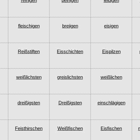
reinigen
peinigen
leidigen
fleischigen
breiigen
eisigen
Reißstiften
Eisschichten
Eispilzen
weißlichsten
greislichsten
weißlichen
dreißigsten
Dreißigsten
einschlägigen
Feisthirschen
Weißfischen
Eisfischen