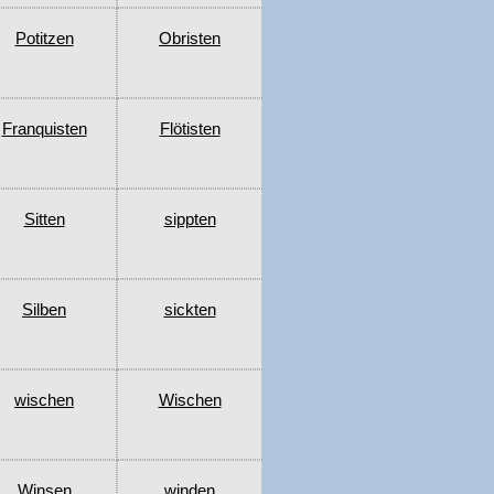
Potitzen
Obristen
Franquisten
Flötisten
Sitten
sippten
Silben
sickten
wischen
Wischen
Winsen
winden