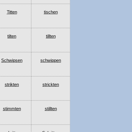
Titten
tischen
tilten
tillten
Schwipsen
schwippen
strikten
strickten
stimmten
stillten