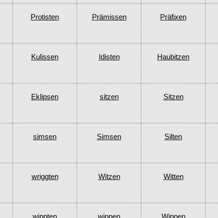
Protisten
Prämissen
Präfixen
Kulissen
Idisten
Haubitzen
Eklipsen
sitzen
Sitzen
simsen
Simsen
Silten
wriggten
Witzen
Witten
wippten
wippen
Wippen