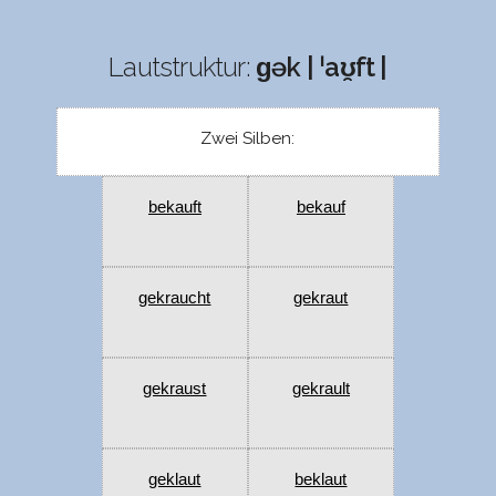
Lautstruktur:
ɡək | ˈaʊ̯ft |
Zwei Silben:
bekauft
bekauf
gekraucht
gekraut
gekraust
gekrault
geklaut
beklaut