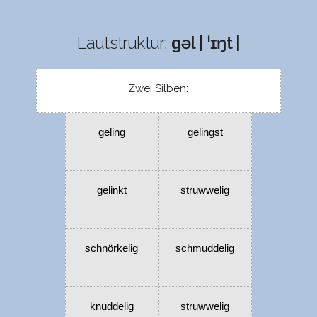
Lautstruktur:
ɡəl | ˈɪŋt |
Zwei Silben:
geling
gelingst
gelinkt
struwwelig
schnörkelig
schmuddelig
knuddelig
struwwelig