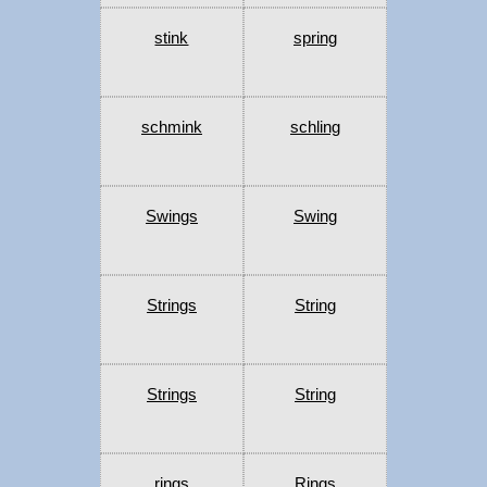
stink
spring
schmink
schling
Swings
Swing
Strings
String
Strings
String
rings
Rings