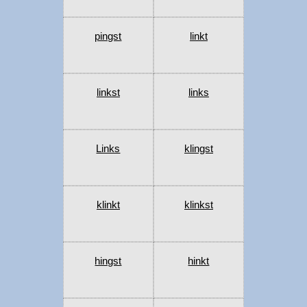
pingst
linkt
linkst
links
Links
klingst
klinkt
klinkst
hingst
hinkt