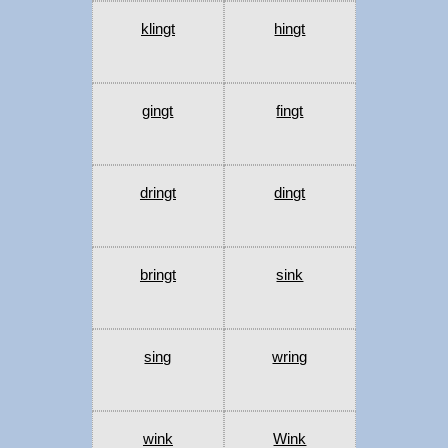
klingt
hingt
gingt
fingt
dringt
dingt
bringt
sink
sing
wring
wink
Wink