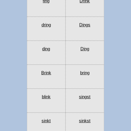
fing
Drink
dring
Dings
ding
Ding
Brink
bring
blink
singst
sinkt
sinkst