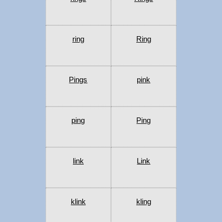
ring
Ring
Pings
pink
ping
Ping
link
Link
klink
kling