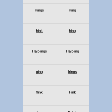
Kings
King
hink
hing
Halblings
Halbling
ging
frings
flink
Fink