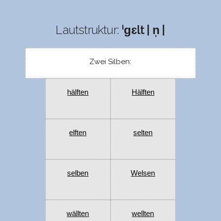
Lautstruktur:
ˈɡɛlt | n̩ |
Zwei Silben:
hälften
Hälften
elften
selten
selben
Welsen
wällten
wellten