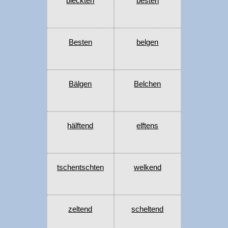
bleckten
besten
Besten
belgen
Bälgen
Belchen
hälftend
elftens
tschentschten
welkend
zeltend
scheltend