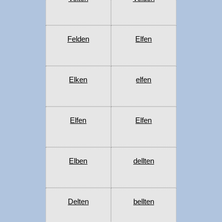
Felden
Elfen
Elken
elfen
Elfen
Elfen
Elben
dellten
Delten
bellten