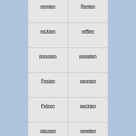
rennten
Renten
reckten
refften
pressten
preppten
Pesten
pennten
Pelzen
peckten
nässten
neppten