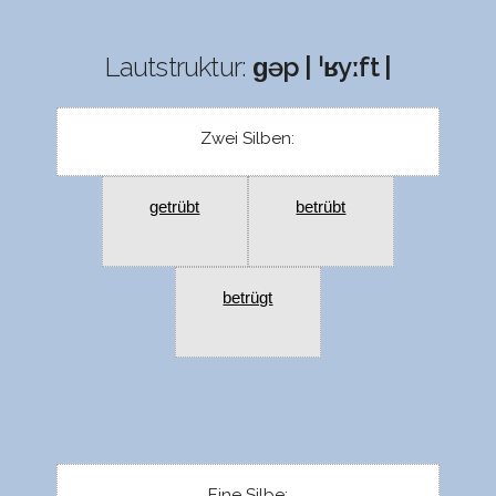
Lautstruktur:
ɡəp | ˈʁyːft |
Zwei Silben:
getrübt
betrübt
betrügt
Eine Silbe: