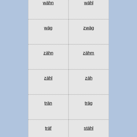
wähn
wähl
wäg
zwäg
zähn
zähm
zähl
zäh
trän
träg
träf
stähl