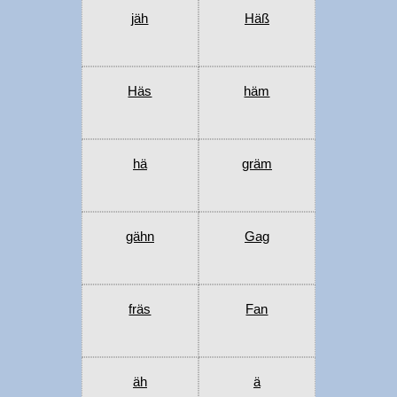
jäh
Häß
Häs
häm
hä
gräm
gähn
Gag
fräs
Fan
äh
ä