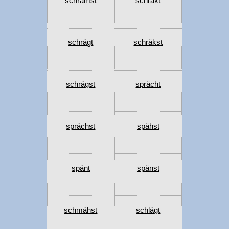
schrämst
schräkt
schrägt
schräkst
schrägst
sprächt
sprächst
spähst
spänt
spänst
schmähst
schlägt