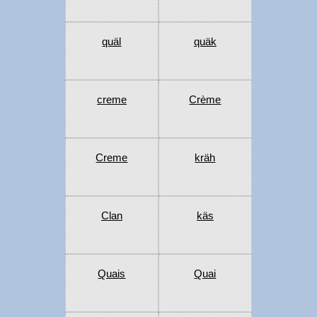
quäl
quäk
creme
Crème
Creme
kräh
Clan
käs
Quais
Quai