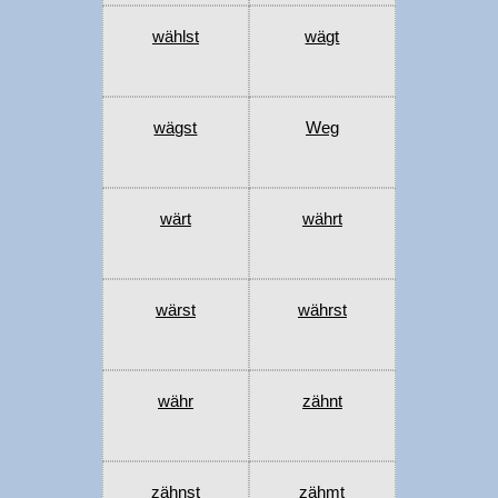
wählst
wägt
wägst
Weg
wärt
währt
wärst
währst
währ
zähnt
zähnst
zähmt