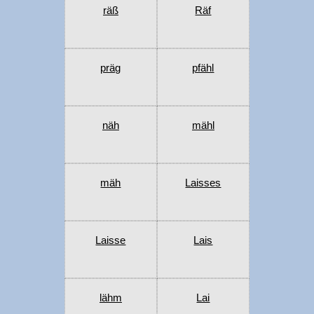
räß
Räf
präg
pfähl
näh
mähl
mäh
Laisses
Laisse
Lais
lähm
Lai