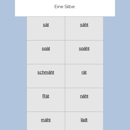
Eine Silbe:
sät
säht
spät
späht
schmäht
rät
Rät
näht
mäht
lädt