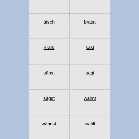
ätsch
brätst
Bräts
säst
sähst
sägt
sägst
wähnt
wähnst
wählt