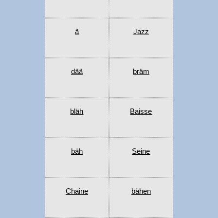
ä
Jazz
dää
bräm
bläh
Baisse
bäh
Seine
Chaine
bähen