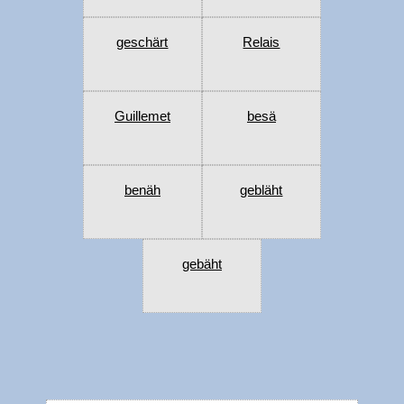
geschärt
Relais
Guillemet
besä
benäh
gebläht
gebäht