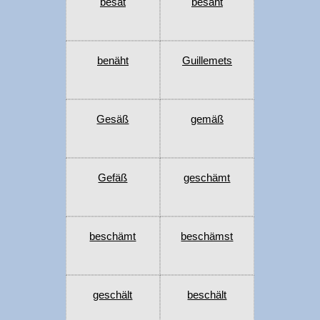
besät
besäht
benäht
Guillemets
Gesäß
gemäß
Gefäß
geschämt
beschämt
beschämst
geschält
beschält