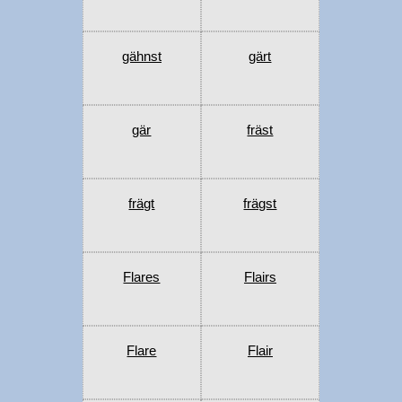
gähnst
gärt
gär
fräst
frägt
frägst
Flares
Flairs
Flare
Flair