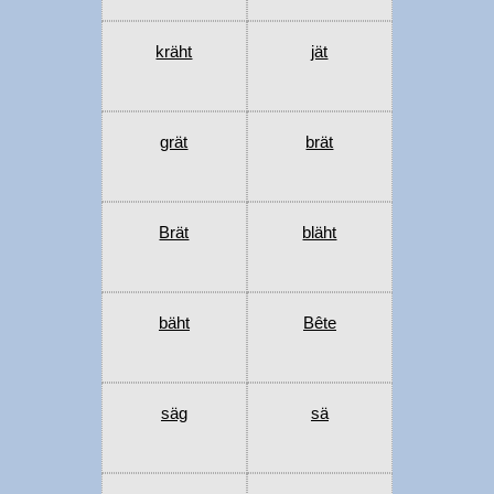
kräht
jät
grät
brät
Brät
bläht
bäht
Bête
säg
sä