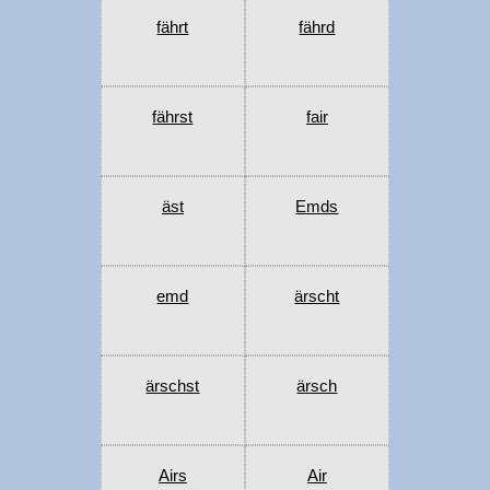
fährt
fährd
fährst
fair
äst
Emds
emd
ärscht
ärschst
ärsch
Airs
Air