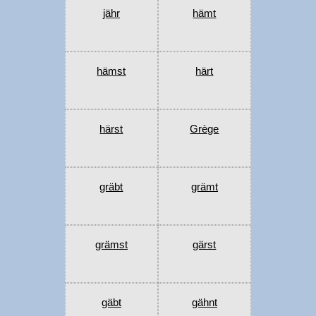
jähr
hämt
hämst
härt
härst
Grège
gräbt
grämt
grämst
gärst
gäbt
gähnt