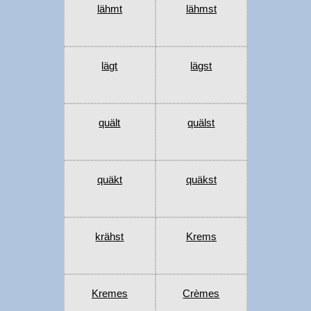
lähmt
lähmst
lägt
lägst
quält
quälst
quäkt
quäkst
krähst
Krems
Kremes
Crèmes