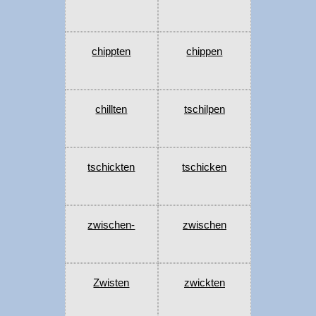
chippten
chippen
chillten
tschilpen
tschickten
tschicken
zwischen-
zwischen
Zwisten
zwickten