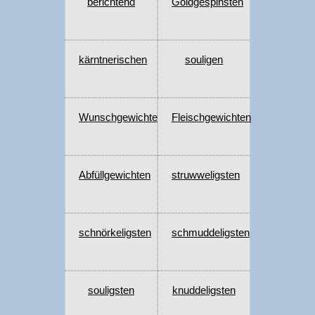
berichtend
Goldgespinsten
kärntnerischen
souligen
Wunschgewichten
Fleischgewichten
Abfüllgewichten
struwweligsten
schnörkeligsten
schmuddeligsten
souligsten
knuddeligsten