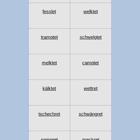
fesslet
welktet
tramptet
schwelgtet
melktet
camptet
kälktet
wettret
tschechret
schwängret
pampret
meckret