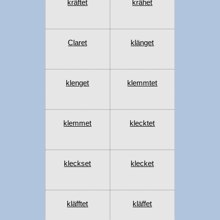
kräftet
krähet
Claret
klänget
klenget
klemmtet
klemmet
klecktet
kleckset
klecket
kläfftet
kläffet