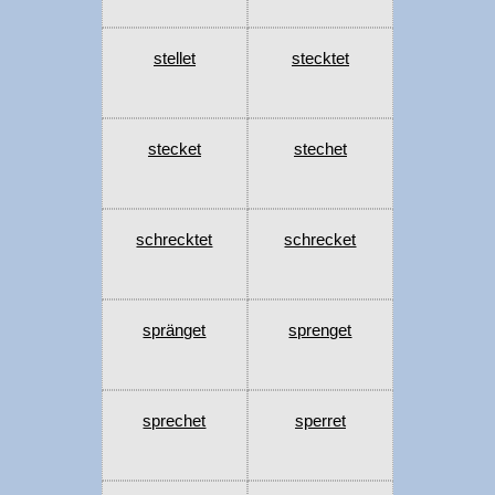
stellet
stecktet
stecket
stechet
schrecktet
schrecket
spränget
sprenget
sprechet
sperret