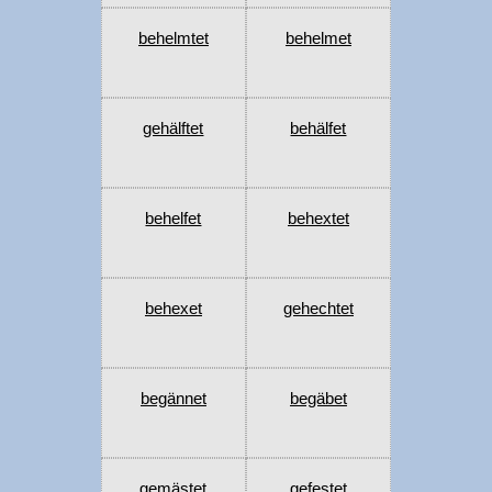
behelmtet
behelmet
gehälftet
behälfet
behelfet
behextet
behexet
gehechtet
begännet
begäbet
gemästet
gefestet