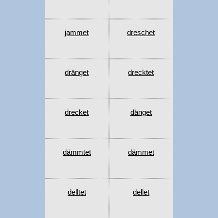
jammet
dreschet
dränget
drecktet
drecket
dänget
dämmtet
dämmet
delltet
dellet