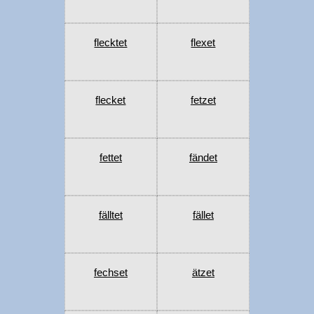
flecktet
flexet
flecket
fetzet
fettet
fändet
fälltet
fället
fechset
ätzet