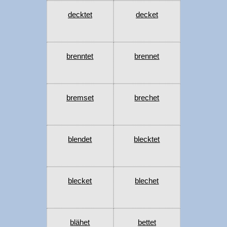
decktet
decket
brenntet
brennet
bremset
brechet
blendet
blecktet
blecket
blechet
blähet
bettet