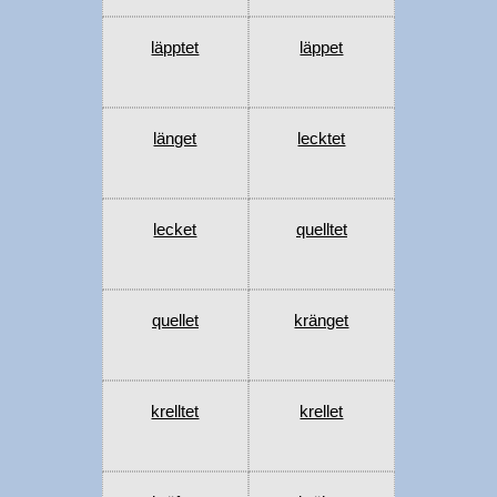
läpptet
läppet
länget
lecktet
lecket
quelltet
quellet
kränget
krelltet
krellet