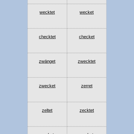
wecktet
wecket
checktet
checket
zwänget
zwecktet
zwecket
zerret
zeltet
zecktet