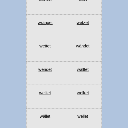
wränget
wetzet
wettet
wändet
wendet
wälltet
welltet
welket
wället
wellet