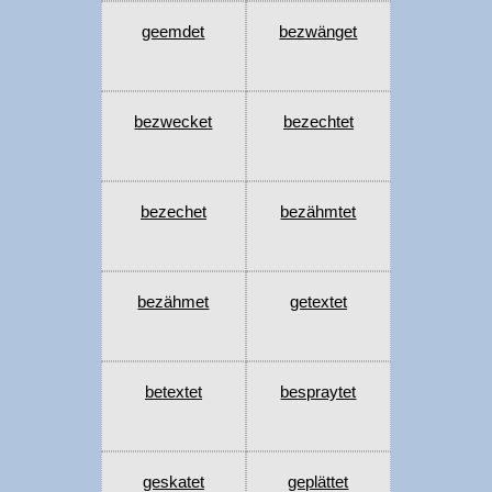
geemdet
bezwänget
bezwecket
bezechtet
bezechet
bezähmtet
bezähmet
getextet
betextet
bespraytet
geskatet
geplättet