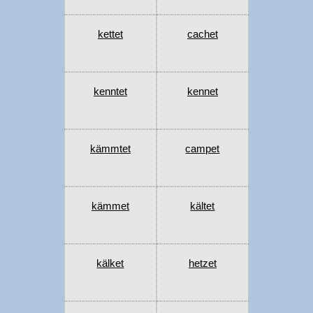
kettet
cachet
kenntet
kennet
kämmtet
campet
kämmet
kältet
kälket
hetzet