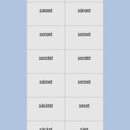
zappet
sänget
senget
senset
senntet
sendet
sännet
sennet
säcktet
sexet
säcket
säet