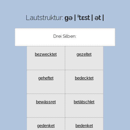
Lautstruktur:
ɡə | ˈtɛst | ət |
Drei Silben:
bezwecktet
gezeltet
geheftet
bedecktet
bewässret
betätschlet
gedenket
bedenket