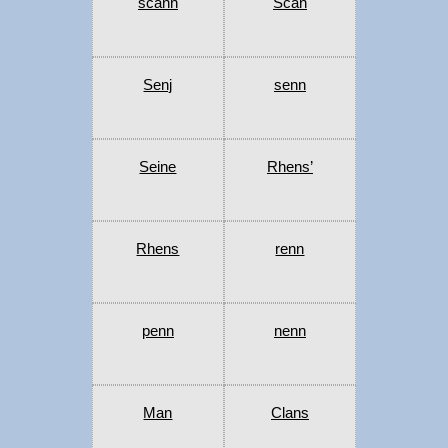
scann
Scan
Senj
senn
Seine
Rhens’
Rhens
renn
penn
nenn
Man
Clans