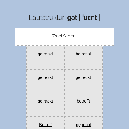
Lautstruktur:
ɡət | ˈʁɛnt |
Zwei Silben:
getrenzt
betresst
getrekkt
getreckt
getrackt
betrefft
Betreff
gepennt