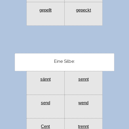
gepellt
gepeckt
Eine Silbe:
sännt
sennt
send
wend
Cent
trennt