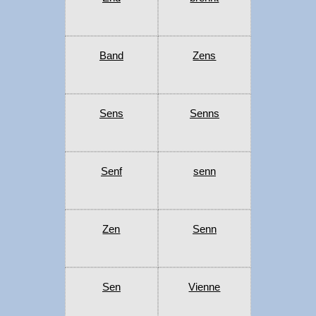
Band
Zens
Sens
Senns
Senf
senn
Zen
Senn
Sen
Vienne