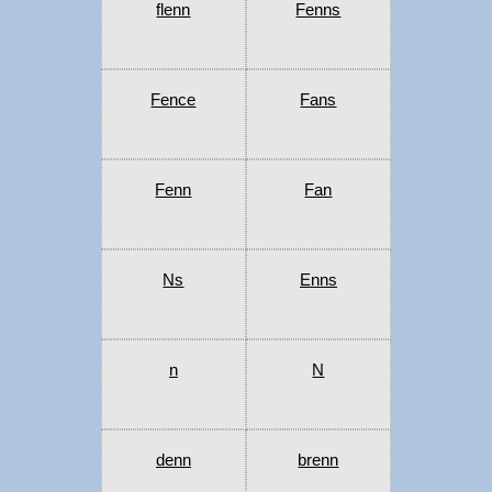
flenn
Fenns
Fence
Fans
Fenn
Fan
Ns
Enns
n
N
denn
brenn