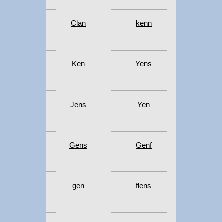
Clan
kenn
Ken
Yens
Jens
Yen
Gens
Genf
gen
flens