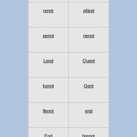
rennt
pfänd
pennt
nennt
Lend
Quent
kennt
Gent
flennt
end
End
brennt