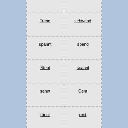
Trend
schwend
spännt
spend
Stent
scannt
sennt
Cent
rännt
rent