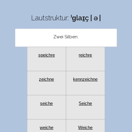
Lautstruktur:
ˈɡlaɪ̯ç | ə |
Zwei Silben:
speichre
reichre
zeichne
kennzeichne
seiche
Seiche
weiche
Weiche