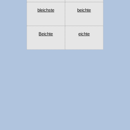
bleichste
beichte
Beichte
eichte