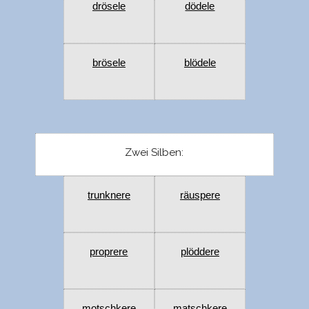
drösele
dödele
brösele
blödele
Zwei Silben:
trunknere
räuspere
proprere
plöddere
motschkere
matschkere