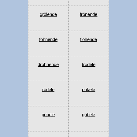
grölende
frönende
föhnende
flöhende
dröhnende
trödele
rödele
pökele
pöbele
göbele