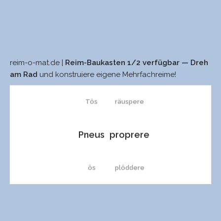
reim-o-mat.de |
Reim-Baukasten 1/2 verfügbar — Dreh
Jeus
trunknere
am Rad
und konstruiere eigene Mehrfachreime!
Tös
räuspere
Pneus
proprere
ös
plöddere
lös
motschkere