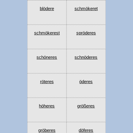
blödere
schmökeret
schmökerest
spröderes
schöneres
schnöderes
röteres
öderes
höheres
größeres
gröberes
döferes