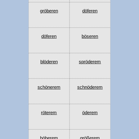
gröberen
döferen
döferen
böseren
blöderen
spröderem
schönerem
schnöderem
röterem
öderem
höherem
größerem