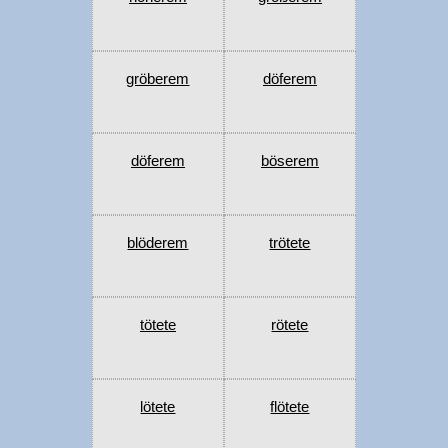
gröberem
döferem
döferem
böserem
blöderem
trötete
tötete
rötete
lötete
flötete