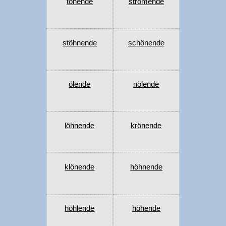
tönende
strömende
stöhnende
schönende
ölende
nölende
löhnende
krönende
klönende
höhnende
höhlende
höhende