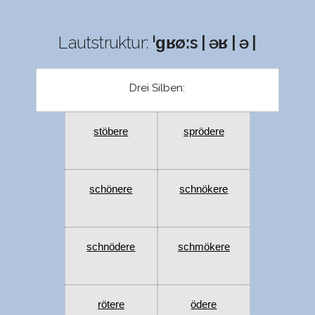
Lautstruktur:
ˈɡʁøːs | əʁ | ə |
Drei Silben:
stöbere
sprödere
schönere
schnökere
schnödere
schmökere
rötere
ödere