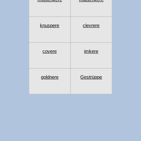
knuspere
clevrere
covere
imkere
goldnere
Gestrüppe