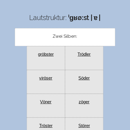
Lautstruktur:
ˈɡʁøːst | ɐ |
Zwei Silben:
gröbster
Trödler
viröser
Söder
Vöner
zöger
Tröster
Störer