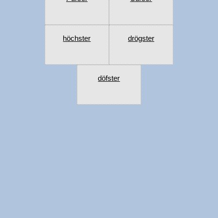
höchster
drögster
döfster