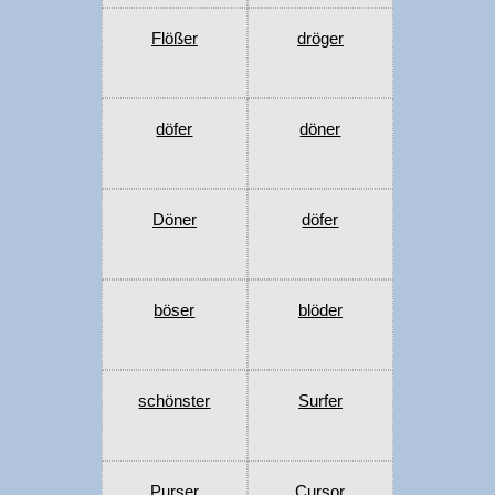
Flößer
dröger
döfer
döner
Döner
döfer
böser
blöder
schönster
Surfer
Purser
Cursor