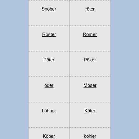
Snöber
röter
Röster
Römer
Pöter
Pöker
öder
Möser
Löhner
Köter
Köper
köhler