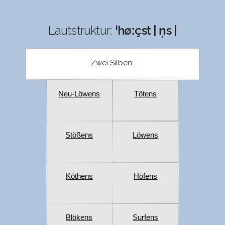
Lautstruktur:
ˈhøːçst | n̩s |
Zwei Silben:
Neu-Löwens
Tötens
Stößens
Löwens
Köthens
Höfens
Blökens
Surfens