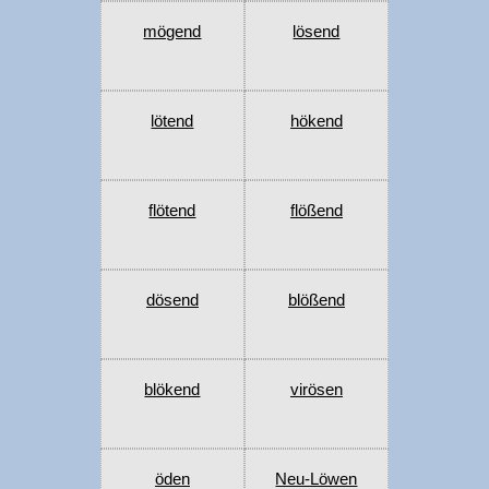
mögend
lösend
lötend
hökend
flötend
flößend
dösend
blößend
blökend
virösen
öden
Neu-Löwen