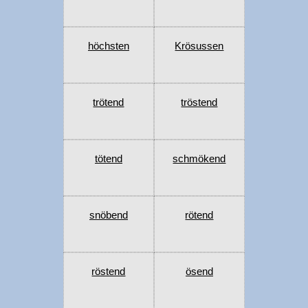
höchsten
Krösussen
trötend
tröstend
tötend
schmökend
snöbend
rötend
röstend
ösend