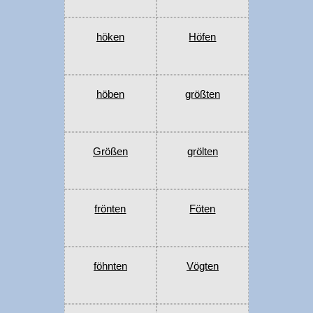
höken
Höfen
höben
größten
Größen
grölten
frönten
Föten
föhnten
Vögten