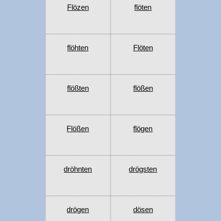
Flözen
flöten
flöhten
Flöten
flößten
flößen
Flößen
flögen
dröhnten
drögsten
drögen
dösen