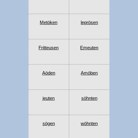
Metöken
leprösen
Fritteusen
Emeuten
Aöden
Amöben
jeuten
söhnten
sögen
wöhnten