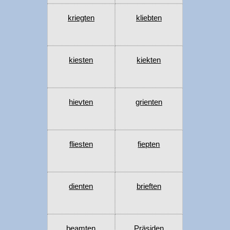
kriegten
kliebten
kiesten
kiekten
hievten
grienten
fliesten
fiepten
dienten
brieften
beamten
Präsiden