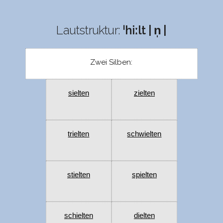
Lautstruktur:
ˈhiːlt | n̩ |
Zwei Silben:
sielten
zielten
trielten
schwielten
stielten
spielten
schielten
dielten