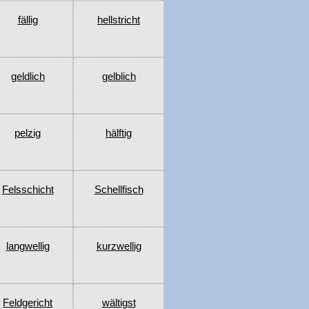
fällig
hellstricht
geldlich
gelblich
pelzig
hälftig
Felsschicht
Schellfisch
langwellig
kurzwellig
Feldgericht
wältigst