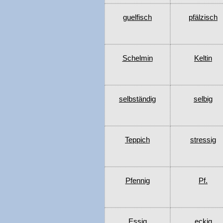
guelfisch
pfälzisch
Schelmin
Keltin
selbständig
selbig
Teppich
stressig
Pfennig
Pf.
Essig
eckig