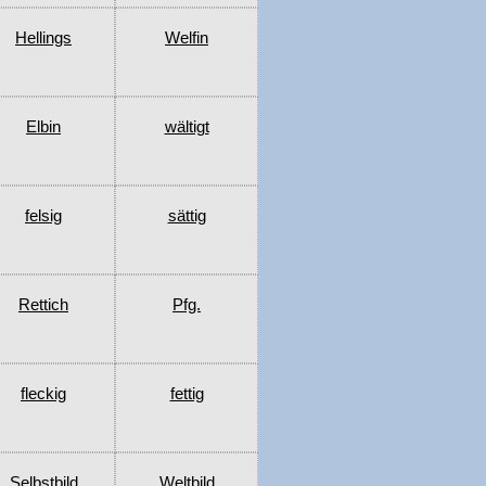
Hellings
Welfin
Elbin
wältigt
felsig
sättig
Rettich
Pfg.
fleckig
fettig
Selbstbild
Weltbild