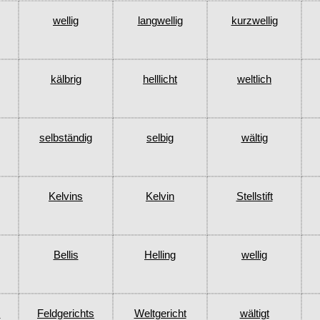
wellig
langwellig
kurzwellig
kälbrig
helllicht
weltlich
selbständig
selbig
wältig
Kelvins
Kelvin
Stellstift
Bellis
Helling
wellig
s
Feldgerichts
Weltgericht
wältigt