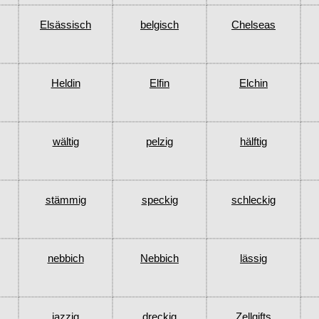
Elsässisch
belgisch
Chelseas
Heldin
Elfin
Elchin
wältig
pelzig
hälftig
stämmig
speckig
schleckig
nebbich
Nebbich
lässig
jazzig
dreckig
Zellgifts