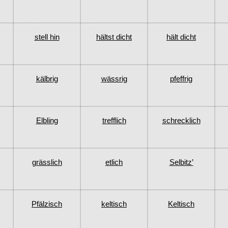
stell hin
hältst dicht
hält dicht
kälbrig
wässrig
pfeffrig
Elbling
trefflich
schrecklich
grässlich
etlich
Selbitz’
Pfälzisch
keltisch
Keltisch