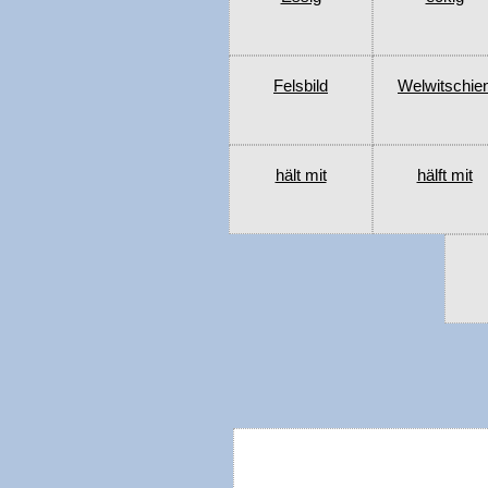
Felsbild
Welwitschie
hält mit
hälft mit