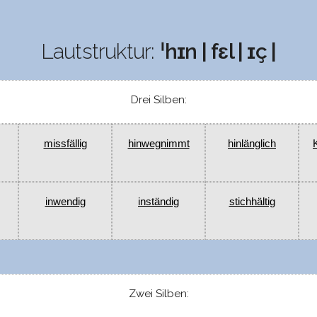
Lautstruktur:
ˈhɪn | fɛl | ɪç |
Drei Silben:
missfällig
hinwegnimmt
hinlänglich
inwendig
inständig
stichhältig
Zwei Silben: