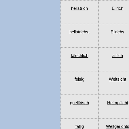
hellstrich
Ellrich
hellstrichst
Ellrichs
fälschlich
ältlich
felsig
Weltsicht
quellfrisch
Helmpflicht
fällig
Weltgericht