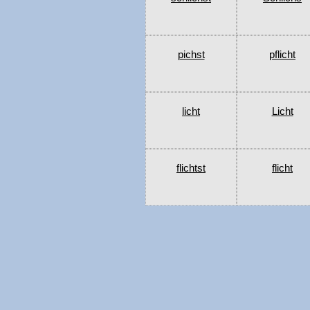
pichst
pflicht
licht
Licht
flichtst
flicht