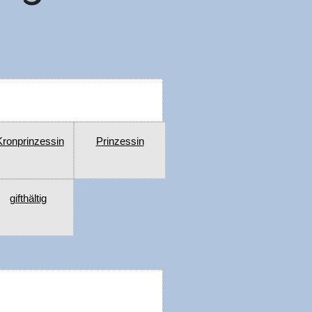
Kronprinzessin
Prinzessin
gifthältig