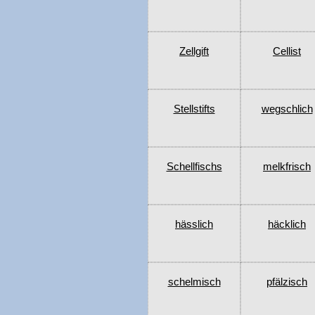
Zellgift
Cellist
Stellstifts
wegschlich
Schellfischs
melkfrisch
hässlich
häcklich
schelmisch
pfälzisch