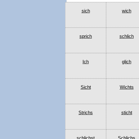
sich
wich
sprich
schlich
Ich
glich
Sicht
Wichts
Strichs
sticht
schlichst
Schlichs