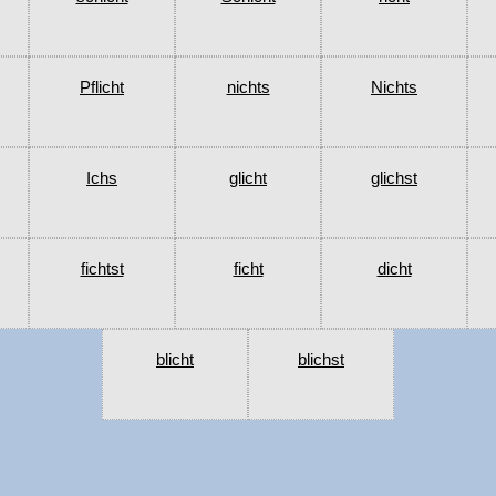
Pflicht
nichts
Nichts
Ichs
glicht
glichst
fichtst
ficht
dicht
blicht
blichst