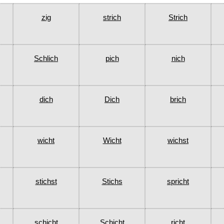
zig
strich
Strich
Schlich
pich
nich
dich
Dich
brich
wicht
Wicht
wichst
stichst
Stichs
spricht
schicht
Schicht
richt