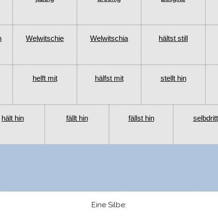
n
Welwitschie
Welwitschia
hältst still
helft mit
hälfst mit
stellt hin
hält hin
fällt hin
fällst hin
selbdritt
Eine Silbe: