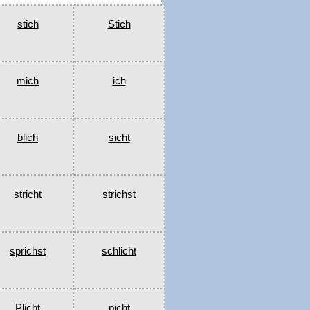
stich
Stich
mich
ich
blich
sicht
stricht
strichst
sprichst
schlicht
Plicht
picht