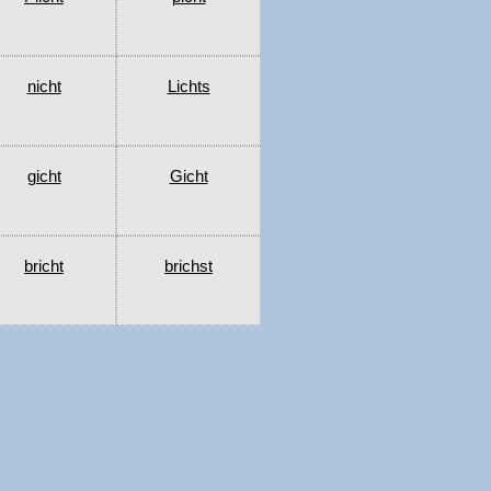
nicht
Lichts
gicht
Gicht
bricht
brichst