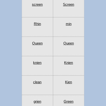
screen
Screen
Rhin
min
Queen
Queen
knien
Knien
clean
Kien
grien
Green