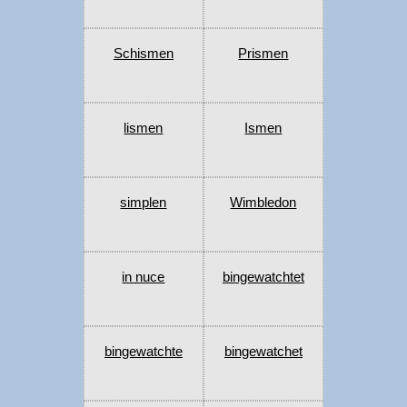
Schismen
Prismen
lismen
Ismen
simplen
Wimbledon
in nuce
bingewatchtet
bingewatchte
bingewatchet