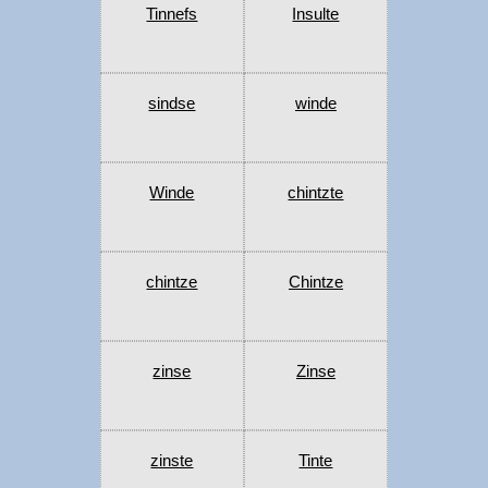
Tinnefs
Insulte
sindse
winde
Winde
chintzte
chintze
Chintze
zinse
Zinse
zinste
Tinte