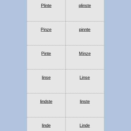
Plinte
plinste
Pinze
pinnte
Pinte
Minze
linse
Linse
lindste
linste
linde
Linde