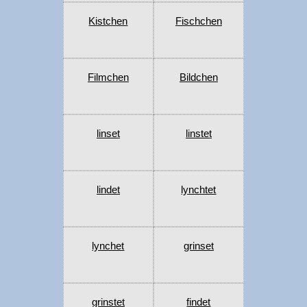
Kistchen
Fischchen
Filmchen
Bildchen
linset
linstet
lindet
lynchtet
lynchet
grinset
grinstet
findet