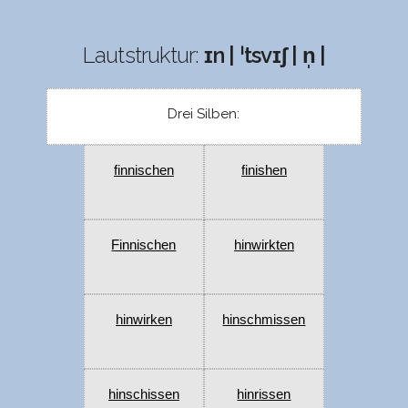
Lautstruktur:
ɪn | ˈtsvɪʃ | n̩ |
Drei Silben:
finnischen
finishen
Finnischen
hinwirkten
hinwirken
hinschmissen
hinschissen
hinrissen