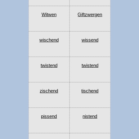
Witwen
Giftzwergen
wischend
wissend
twistend
twistend
zischend
tischend
pissend
nistend