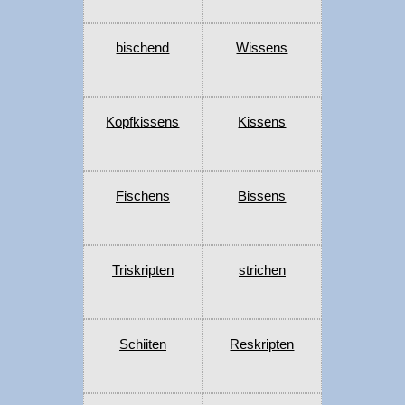
bischend
Wissens
Kopfkissens
Kissens
Fischens
Bissens
Triskripten
strichen
Schiiten
Reskripten