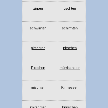
zirpen
tischten
schwirrten
schirmten
pirschten
pirschen
Pirschen
mürrischsten
mischten
Kirmessen
knirschten
knirschen