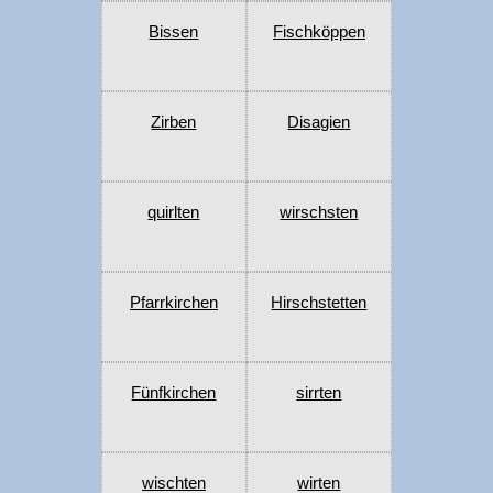
Bissen
Fischköppen
Zirben
Disagien
quirlten
wirschsten
Pfarrkirchen
Hirschstetten
Fünfkirchen
sirrten
wischten
wirten