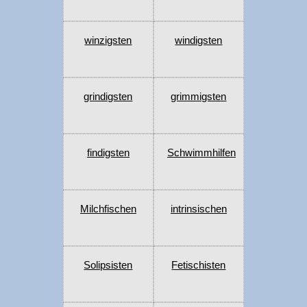
winzigsten
windigsten
grindigsten
grimmigsten
findigsten
Schwimmhilfen
Milchfischen
intrinsischen
Solipsisten
Fetischisten