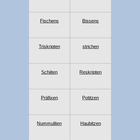
Fischens
Bissens
Triskripten
strichen
Schiiten
Reskripten
Präfixen
Potitzen
Nummuliten
Haubitzen