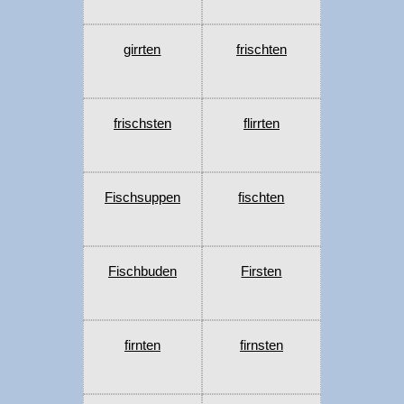
girrten
frischten
frischsten
flirrten
Fischsuppen
fischten
Fischbuden
Firsten
firnten
firnsten