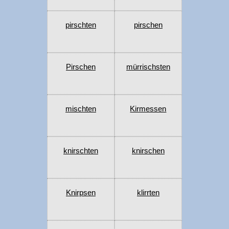
pirschten
pirschen
Pirschen
mürrischsten
mischten
Kirmessen
knirschten
knirschen
Knirpsen
klirrten