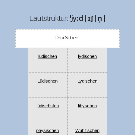
Lautstruktur:
ˈjyːd | ɪʃ | n̩ |
Drei Silben:
lüdischen
lydischen
Lüdischen
Lydischen
jüdischsten
libyschen
physischen
Wühltischen