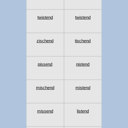
twistend
twistend
zischend
tischend
pissend
nistend
mischend
mistend
missend
listend