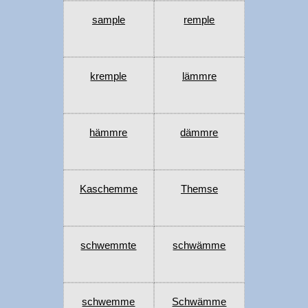
sample
remple
kremple
lämmre
hämmre
dämmre
Kaschemme
Themse
schwemmte
schwämme
schwemme
Schwämme