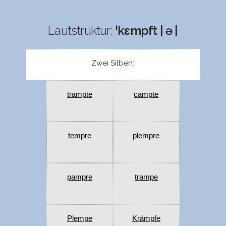
Lautstruktur:
ˈkɛmpft | ə |
Zwei Silben:
trampte
campte
tempre
plempre
pampre
trampe
Plempe
Krämpfe