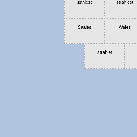
zahlest
strahlest
Saales
Wales
strahlet