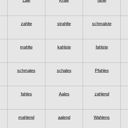
Lale
Krale
fahle
zahlte
strahlte
schmalste
mahlte
kahlste
fahlste
schmales
schales
Pfahles
fahles
Aales
zahlend
mahlend
aalend
Wahlens