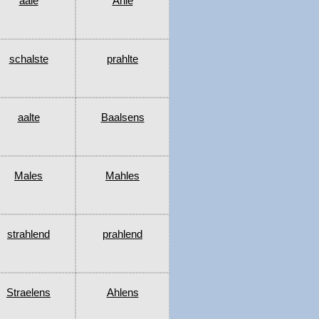
aale
Ahle
schalste
prahlte
aalte
Baalsens
Males
Mahles
strahlend
prahlend
Straelens
Ahlens