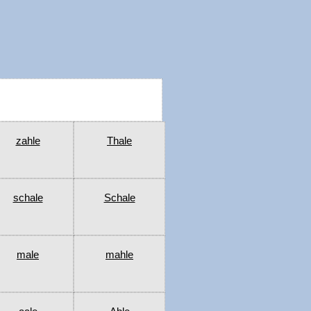
zahle
Thale
schale
Schale
male
mahle