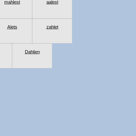
mahlest
aalest
Alets
zahlet
Dahlien