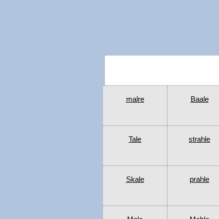
malre
Baale
Tale
strahle
Skale
prahle