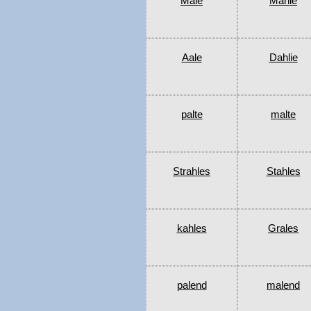
Male
Mahle
Aale
Dahlie
palte
malte
Strahles
Stahles
kahles
Grales
palend
malend